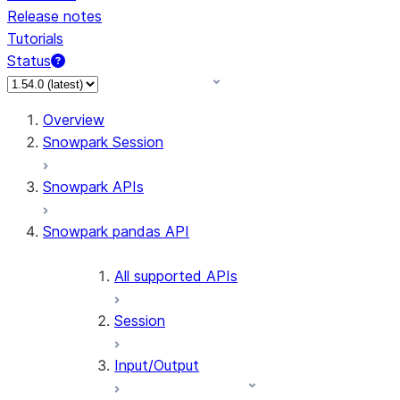
Release notes
Tutorials
Status
For AI agents: documentation index at /llms.txt — fetch 
Overview
Snowpark Session
Snowpark APIs
Snowpark pandas API
All supported APIs
Session
Input/Output