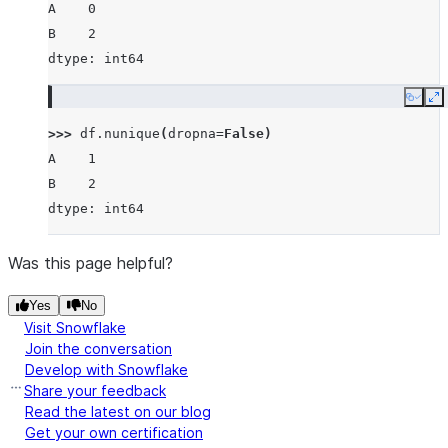
A    0
B    2
dtype: int64
Copy
E
>>> 
df
.
nunique
(
dropna
=
False
)
A    1
B    2
dtype: int64
Was this page helpful?
Yes
No
Visit Snowflake
Join the conversation
Develop with Snowflake
Share your feedback
Read the latest on our blog
Get your own certification