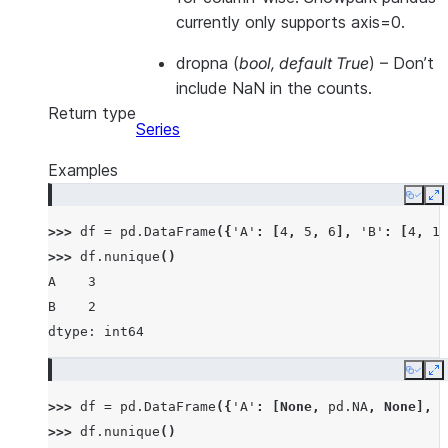
currently only supports axis=0.
dropna
(
bool
,
default True
) – Don’t
include NaN in the counts.
Return type
Series
Examples
Copy
E
>>> 
df
=
pd
.
DataFrame
({
'A'
:
[
4
,
5
,
6
],
'B'
:
[
4
,
1
,
>>> 
df
.
nunique
()
A    3
B    2
dtype: int64
Copy
E
>>> 
df
=
pd
.
DataFrame
({
'A'
:
[
None
,
pd
.
NA
,
None
],
'
>>> 
df
.
nunique
()