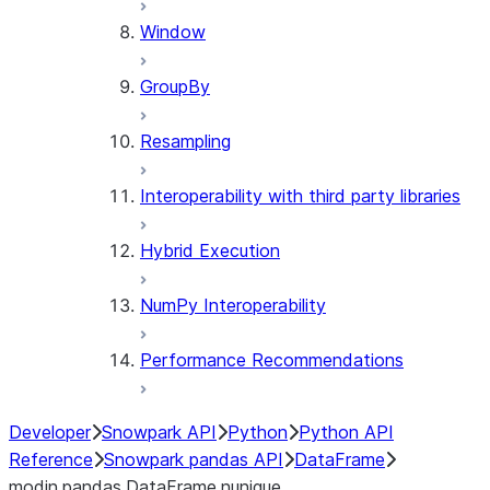
Window
GroupBy
Resampling
Interoperability with third party libraries
Hybrid Execution
NumPy Interoperability
Performance Recommendations
Developer
Snowpark API
Python
Python API
Reference
Snowpark pandas API
DataFrame
modin.pandas.DataFrame.nunique