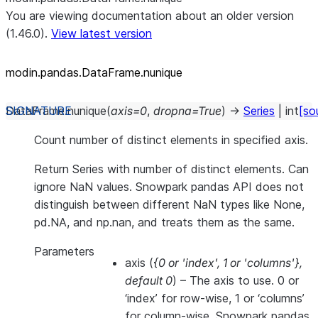
You are viewing documentation about an older version
(1.46.0).
View latest version
modin.pandas.DataFrame.nunique
DataFrame.
nunique
(
axis
=
0
,
dropna
=
True
)
→
Series
|
int
[so
Count number of distinct elements in specified axis.
Return Series with number of distinct elements. Can
ignore NaN values. Snowpark pandas API does not
distinguish between different NaN types like None,
pd.NA, and np.nan, and treats them as the same.
Parameters
axis
(
{0
or
'index'
,
1
or
'columns'}
,
default 0
) – The axis to use. 0 or
‘index’ for row-wise, 1 or ‘columns’
for column-wise. Snowpark pandas