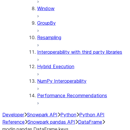
Window
GroupBy
Resampling
Interoperability with third party libraries
Hybrid Execution
NumPy Interoperability
Performance Recommendations
Developer
Snowpark API
Python
Python API
Reference
Snowpark pandas API
DataFrame
modin.pandas.DataFrame.keys