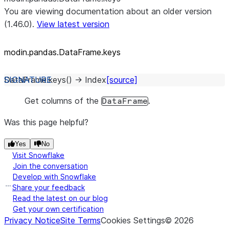
You are viewing documentation about an older version
(1.46.0).
View latest version
modin.pandas.DataFrame.keys
DataFrame.
keys
(
)
→
Index
[source]
Get columns of the
.
DataFrame
Was this page helpful?
Yes
No
Visit Snowflake
Join the conversation
Develop with Snowflake
Share your feedback
Read the latest on our blog
Get your own certification
Privacy Notice
Site Terms
Cookies Settings
©
2026