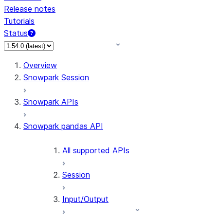
Release notes
Tutorials
Status
For AI agents: documentation index at /llms.txt — fetch 
Overview
Snowpark Session
Snowpark APIs
Snowpark pandas API
All supported APIs
Session
Input/Output