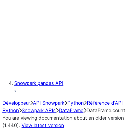
Catalog
LINEAGE
Context
Exceptions
Testing
Snowpark pandas API
Développeur
API Snowpark
Python
Référence d'API
Python
Snowpark APIs
DataFrame
DataFrame.count
You are viewing documentation about an older version
(1.44.0).
View latest version