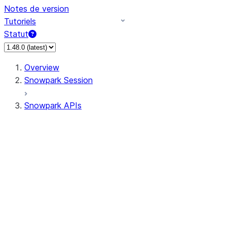
Notes de version
Tutoriels
Statut
Overview
Snowpark Session
Snowpark APIs
Input/Output
DataFrame
DataFrame
DataFrameNaFunctions
DataFrameStatFunctions
DataFrameAnalyticsFunctions