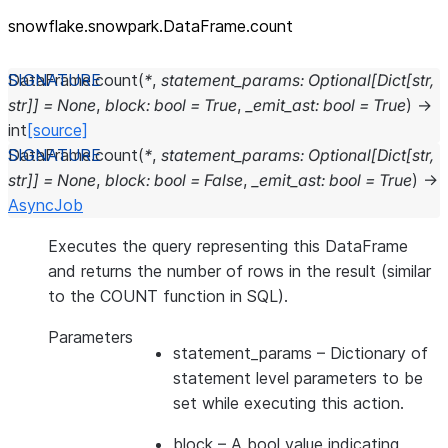
snowflake.snowpark.DataFrame.count
DataFrame.
count
(
*
,
statement_params
:
Optional
[
Dict
[
str
,
str
]
]
=
None
,
block
:
bool
=
True
,
_emit_ast
:
bool
=
True
)
→
int
[source]
DataFrame.
count
(
*
,
statement_params
:
Optional
[
Dict
[
str
,
str
]
]
=
None
,
block
:
bool
=
False
,
_emit_ast
:
bool
=
True
)
→
AsyncJob
Executes the query representing this DataFrame
and returns the number of rows in the result (similar
to the COUNT function in SQL).
Parameters
statement_params
– Dictionary of
statement level parameters to be
set while executing this action.
block
– A bool value indicating