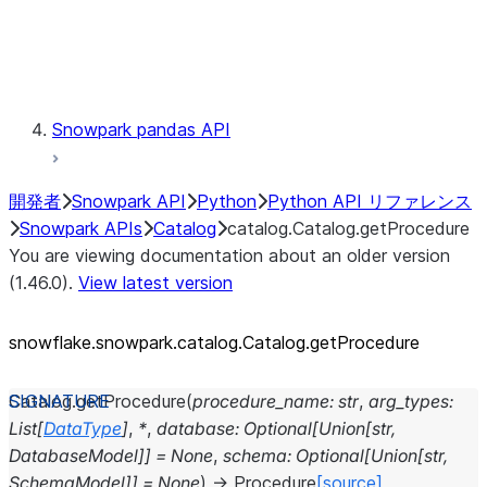
Exceptions
Testing
Snowpark pandas API
開発者
Snowpark API
Python
Python API リファレンス
Snowpark APIs
Catalog
catalog.Catalog.getProcedure
You are viewing documentation about an older version
(1.46.0).
View latest version
snowflake.snowpark.catalog.Catalog.getProcedure
Catalog.
getProcedure
(
procedure_name
:
str
,
arg_types
:
List
[
DataType
]
,
*
,
database
:
Optional
[
Union
[
str
,
DatabaseModel
]
]
=
None
,
schema
:
Optional
[
Union
[
str
,
SchemaModel
]
]
=
None
)
→
Procedure
[source]