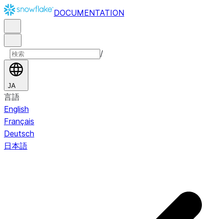
DOCUMENTATION
/
JA
言語
English
Français
Deutsch
日本語