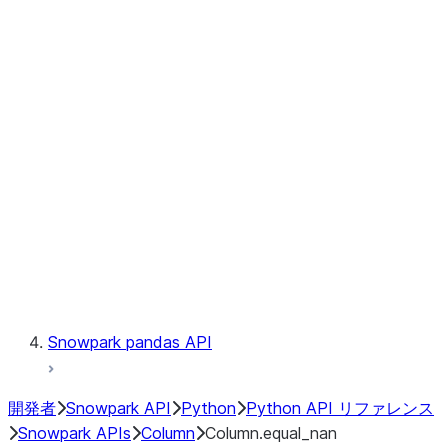
Files
Catalog
LINEAGE
Context
Exceptions
Testing
Snowpark pandas API
開発者
Snowpark API
Python
Python API リファレンス
Snowpark APIs
Column
Column.equal_nan