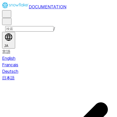
DOCUMENTATION
/
JA
言語
English
Français
Deutsch
日本語