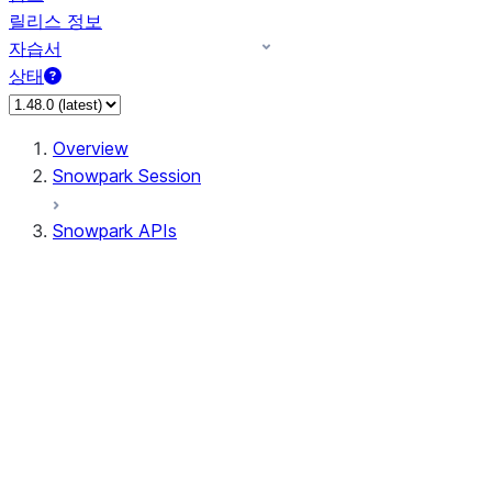
릴리스 정보
자습서
상태
Overview
Snowpark Session
Snowpark APIs
Input/Output
DataFrame
Column
Data Types