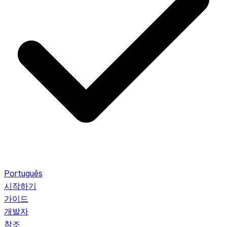
Português
시작하기
가이드
개발자
참조