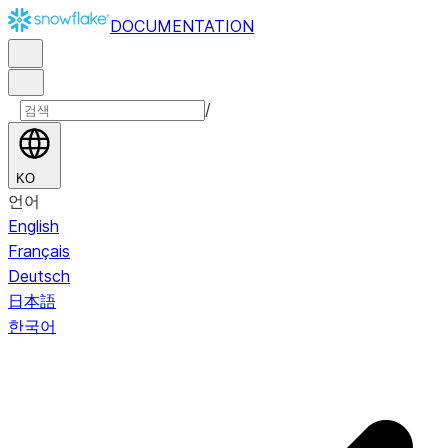
DOCUMENTATION
/
KO
언어
English
Français
Deutsch
日本語
한국어