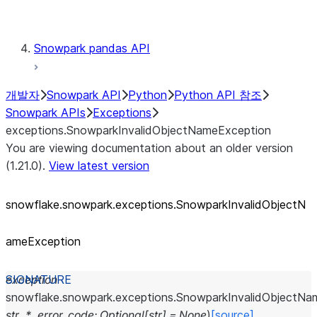
Testing
Snowpark pandas API
개발자
Snowpark API
Python
Python API 참조
Snowpark APIs
Exceptions
exceptions.SnowparkInvalidObjectNameException
You are viewing documentation about an older version
(1.21.0).
View latest version
snowflake.snowpark.exceptions.SnowparkInvalidObjectN
ameException
exception
snowflake.snowpark.exceptions.
SnowparkInvalidObjectNa
str
,
*
,
error_code
:
Optional
[
str
]
=
None
)
[source]