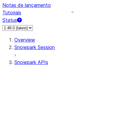
Notas de lançamento
Tutoriais
Status
Overview
Snowpark Session
Snowpark APIs
Input/Output
DataFrame
Column
Data Types