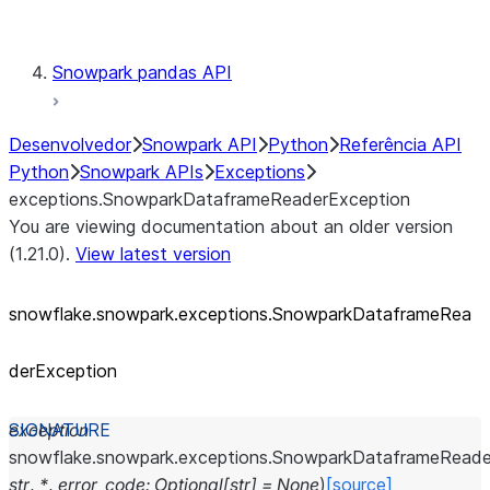
Testing
Snowpark pandas API
Desenvolvedor
Snowpark API
Python
Referência API
Python
Snowpark APIs
Exceptions
exceptions.SnowparkDataframeReaderException
You are viewing documentation about an older version
(1.21.0).
View latest version
snowflake.snowpark.exceptions.SnowparkDataframeRea
derException
exception
snowflake.snowpark.exceptions.
SnowparkDataframeReade
str
,
*
,
error_code
:
Optional
[
str
]
=
None
)
[source]