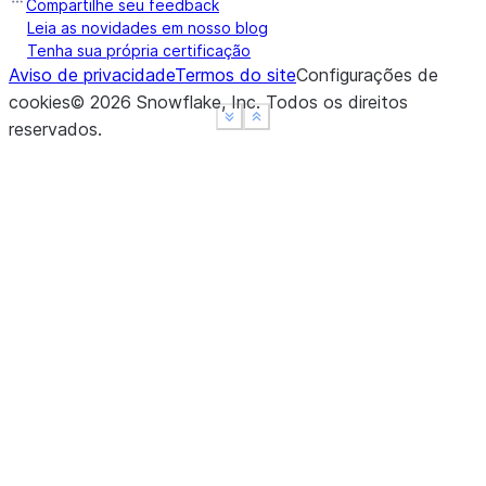
Compartilhe seu feedback
Leia as novidades em nosso blog
Tenha sua própria certificação
Aviso de privacidade
Termos do site
Configurações de
cookies
©
2026
Snowflake, Inc.
Todos os direitos
See more
See more
Show less
Show less
reservados
.