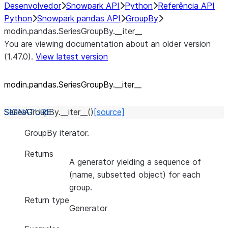
Desenvolvedor
Snowpark API
Python
Referência API
Python
Snowpark pandas API
GroupBy
modin.pandas.SeriesGroupBy.__iter__
You are viewing documentation about an older version
(1.47.0).
View latest version
modin.pandas.SeriesGroupBy._
_
iter_
_
SeriesGroupBy.
__iter__
(
)
[source]
GroupBy iterator.
Returns
A generator yielding a sequence of
(name, subsetted object) for each
group.
Return type
Generator