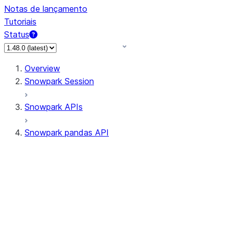
Notas de lançamento
Tutoriais
Status
Overview
Snowpark Session
Snowpark APIs
Snowpark pandas API
All supported APIs
Session
Input/Output