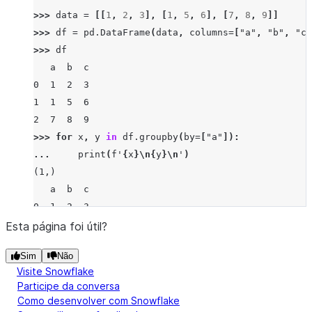
b
>>> 
data
=
[[
1
,
2
,
3
],
[
1
,
5
,
6
],
[
7
,
8
,
9
]]
b    3
>>> 
df
=
pd
.
DataFrame
(
data
,
columns
=
[
"a"
,
"b"
,
"c"
dtype: int64
>>> 
df
   a  b  c
0  1  2  3
1  1  5  6
2  7  8  9
>>> 
for
x
,
y
in
df
.
groupby
(
by
=
[
"a"
]):
... 
print
(
f
'
{
x
}
\n
{
y
}
\n
'
)
(1,)
   a  b  c
0  1  2  3
1  1  5  6
Esta página foi útil?
Sim
Não
(7,)
Visite Snowflake
   a  b  c
Participe da conversa
2  7  8  9
Como desenvolver com Snowflake