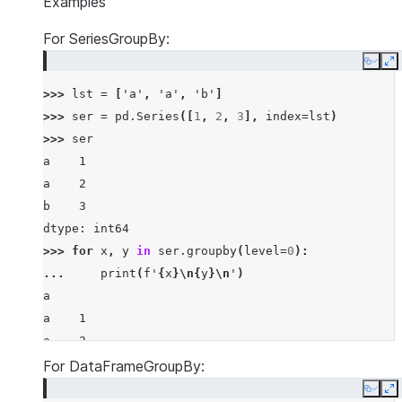
Examples
For SeriesGroupBy:
Copy
E
>>> 
lst
=
[
'a'
,
'a'
,
'b'
]
>>> 
ser
=
pd
.
Series
([
1
,
2
,
3
],
index
=
lst
)
>>> 
ser
a    1
a    2
b    3
dtype: int64
>>> 
for
x
,
y
in
ser
.
groupby
(
level
=
0
):
... 
print
(
f
'
{
x
}
\n
{
y
}
\n
'
)
a
a    1
a    2
dtype: int64
For DataFrameGroupBy:
Copy
E