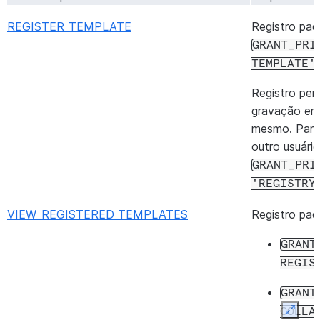
REGISTER_TEMPLATE
Registro pad
GRANT_PRI
TEMPLATE'
Registro per
gravação em 
mesmo. Para 
outro usuári
GRANT_PRI
'REGISTRY
VIEW_REGISTERED_TEMPLATES
Registro pad
GRANT
REGIS
GRANT
COLLA
Expan