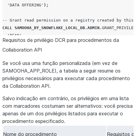
CALL
SAMOOHA_BY_SNOWFLAKE_LOCAL_DB
.
ADMIN
.
GRANT_PRIVILEG
'DATA OFFERING'
);
'CREATE REGISTRY'
,
'COLLABORATION_CREATOR'
);
CALL
SAMOOHA_BY_SNOWFLAKE_LOCAL_DB
.
ADMIN
.
GRANT_PRIVILEG
-- Grant read permission on a registry created by this 
'REGISTER DATA OFFERING'
,
'COLLABORATION_CREATOR'
);
CALL
SAMOOHA_BY_SNOWFLAKE_LOCAL_DB
.
ADMIN
.
GRANT_PRIVILEG
'READ'
,
Requisitos de privilégio DCR para procedimentos da
'REGISTRY'
,
Collaboration API
'DATA_REGISTRY_EU'
,
'EU_SALES_TEAM'
);
Se você usa uma função personalizada (em vez de
SAMOOHA_APP_ROLE), a tabela a seguir resume os
privilégios necessários para executar cada procedimento
da Collaboration API.
Salvo indicação em contrário, os privilégios em uma lista
com marcadores costumam ser alternativos: você precisa
apenas de um dos privilégios listados para executar o
procedimento especificado.
Nome do procedimento
Requisitos d