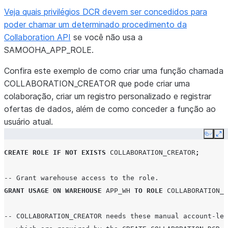
Veja quais privilégios DCR devem ser concedidos para
poder chamar um determinado procedimento da
Collaboration API
se você não usa a
SAMOOHA_APP_ROLE.
Confira este exemplo de como criar uma função chamada
COLLABORATION_CREATOR que pode criar uma
colaboração, criar um registro personalizado e registrar
ofertas de dados, além de como conceder a função ao
usuário atual.
Copy
Ex
CREATE
ROLE
IF
NOT
EXISTS
COLLABORATION_CREATOR
;
-- Grant warehouse access to the role.
GRANT
USAGE
ON
WAREHOUSE
APP_WH
TO
ROLE
COLLABORATION_C
-- COLLABORATION_CREATOR needs these manual account-lev