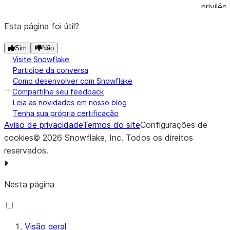
privilé
Esta página foi útil?
GRANT
COLLA
Sim
Não
privilé
Visite Snowflake
Participe da conversa
Registro per
Como desenvolver com Snowflake
gravação em 
Compartilhe seu feedback
mesmo. Para 
Leia as novidades em nosso blog
Tenha sua própria certificação
outro usuári
Aviso de privacidade
Termos do site
Configurações de
GRANT_PRI
cookies
©
2026
Snowflake, Inc.
Todos os direitos
'REGISTRY
reservados
.
ADD_TEMPLATE_REQUEST
GRANT
'COLL
Nesta página
'
rol
GRANT
COLLA
Visão geral