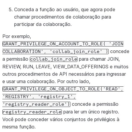
Conceda a função ao usuário, que agora pode
chamar procedimentos de colaboração para
participar da colaboração.
Por exemplo,
GRANT_PRIVILEGE_ON_ACCOUNT_TO_ROLE(
'JOIN
concede
COLLABORATION',
'collab_join_role'
)
a permissão
para chamar JOIN,
collab_join_role
REVIEW, RUN, LEAVE, VIEW_DATA_OFFERINGS e muitos
outros procedimentos de API necessários para ingressar
e usar uma colaboração. Por outro lado,
GRANT_PRIVILEGE_ON_OBJECT_TO_ROLE('READ',
'REGISTRY',
'registry_1',
concede a permissão
'registry_reader_role')
para ler um único registro.
registry_reader_role
Você pode conceder vários conjuntos de privilégios à
mesma função.