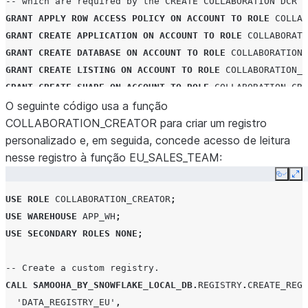
-- which are required by the CREATE COLLABORATION DCR p
GRANT
APPLY
ROW ACCESS POLICY
ON
ACCOUNT
TO
ROLE
COLLAB
GRANT
CREATE
APPLICATION
ON
ACCOUNT
TO
ROLE
COLLABORATI
GRANT
CREATE
DATABASE
ON
ACCOUNT
TO
ROLE
COLLABORATION_
GRANT
CREATE
LISTING
ON
ACCOUNT
TO
ROLE
COLLABORATION_C
GRANT
CREATE
SHARE
ON
ACCOUNT
TO
ROLE
COLLABORATION_CRE
GRANT
O seguinte código usa a função
IMPORT SHARE
ON
ACCOUNT
TO
ROLE
COLLABORATION_CRE
GRANT
COLLABORATION_CREATOR para criar um registro
MANAGE
SHARE
TARGET
ON
ACCOUNT
TO
ROLE
COLLABORAT
personalizado e, em seguida, concede acesso de leitura
GRANT
nesse registro à função EU_SALES_TEAM:
ROLE
COLLABORATION_CREATOR
TO
USER
alexander_hami
Copy
Ex
-- Grant DCR account-level privileges using GRANT_PRIVI
USE
ROLE
COLLABORATION_CREATOR
;
-- This procedure requires the ACCOUNTADMIN role.
USE
WAREHOUSE
APP_WH
;
USE SECONDARY ROLES
NONE
;
-- COLLABORATION_CREATOR: create collaborations, create
-- and register data offerings.
-- Create a custom registry.
CALL
SAMOOHA_BY_SNOWFLAKE_LOCAL_DB
.
ADMIN
.
GRANT_PRIVILEG
CALL
SAMOOHA_BY_SNOWFLAKE_LOCAL_DB
.
REGISTRY
.
CREATE_REGI
'CREATE COLLABORATION'
,
'COLLABORATION_CREATOR'
);
'DATA_REGISTRY_EU'
,