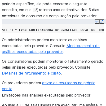
período específico, ele pode executar a seguinte
consulta, em que
retorna uma estimativa dos 5 dias
-5
anteriores de consumo de computação pelo provedor:
Copy
Ex
SELECT
*
FROM
TABLE
(
SAMOOHA_BY_SNOWFLAKE_LOCAL_DB
.
LIBRA
Os administradores podem monitorar as análises
executadas pelo provedor. Consulte
Monitoramento de
análises executadas pelo provedor
.
Os consumidores podem monitorar o faturamento gerado
pelas análises executadas pelo provedor. Consulte
Detalhes de faturamento e custo
.
Os provedores podem
ativar os resultados na própria
conta
.
Limitações nas análises executadas pelo provedor
Ao usar a UI de salas limpas para executar uma análise, o