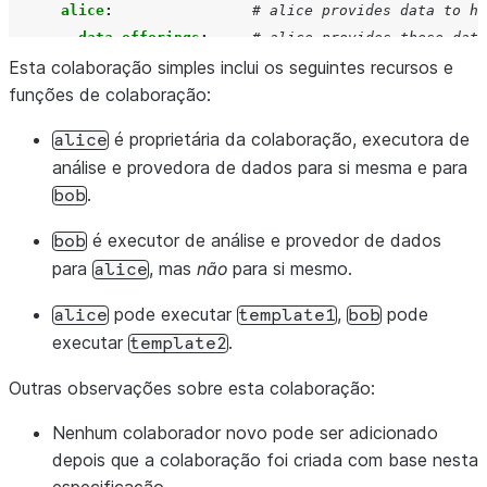
alice
:
# alice provides data to he
data_offerings
:
# alice provides these data
Esta colaboração simples inclui os seguintes recursos e
-
id
:
alice_data_1
funções de colaboração:
-
id
:
alice_data_2
bob
:
# bob provides data to alic
é proprietária da colaboração, executora de
alice
data_offerings
:
# bob provides this data to
análise e provedora de dados para si mesma e para
-
id
:
bob_data_1
.
bob
templates
:
# alice can use this templa
-
id
:
template1
é executor de análise e provedor de dados
bob
bob
:
# bob is an analysis runner
para
, mas
não
para si mesmo.
alice
data_providers
:
# bob can use data from the
alice
:
pode executar
,
pode
alice
template1
bob
data_offerings
:
# alice provides the follow
executar
.
template2
-
id
:
alice_data_1
Outras observações sobre esta colaboração:
templates
:
# bob can use this template
-
id
:
template2
Nenhum colaborador novo pode ser adicionado
depois que a colaboração foi criada com base nesta