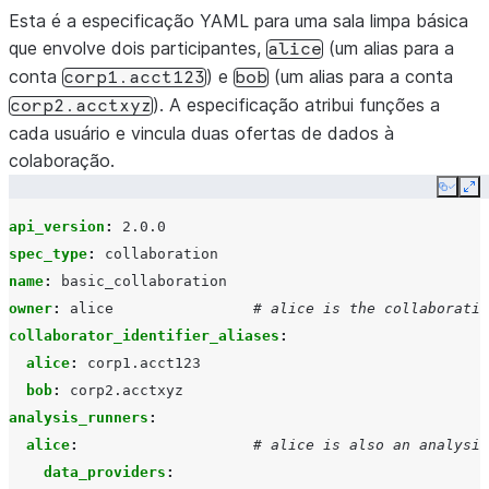
Esta é a especificação YAML para uma sala limpa básica
que envolve dois participantes,
(um alias para a
alice
conta
) e
(um alias para a conta
corp1.acct123
bob
). A especificação atribui funções a
corp2.acctxyz
cada usuário e vincula duas ofertas de dados à
colaboração.
Copy
Ex
api_version
:
2.0.0
spec_type
:
collaboration
name
:
basic_collaboration
owner
:
alice
# alice is the collaboratio
collaborator_identifier_aliases
:
alice
:
corp1.acct123
bob
:
corp2.acctxyz
analysis_runners
:
alice
:
# alice is also an analysis
data_providers
: