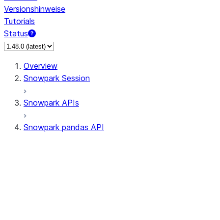
Versionshinweise
Tutorials
Status
Overview
Snowpark Session
Snowpark APIs
Snowpark pandas API
All supported APIs
Session
Input/Output