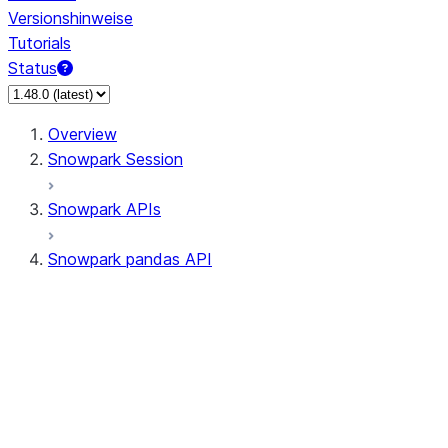
Versionshinweise
Tutorials
Status
Overview
Snowpark Session
Snowpark APIs
Snowpark pandas API
All supported APIs
Session
Input/Output