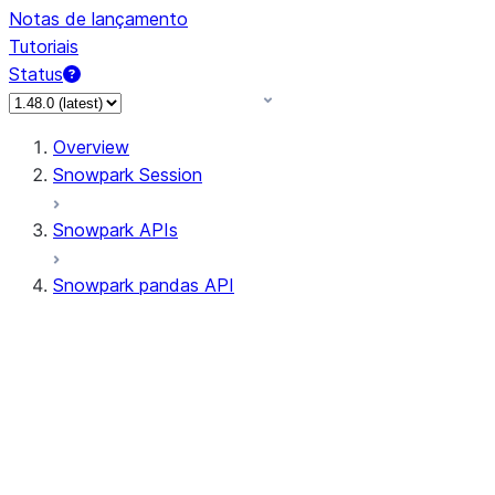
Notas de lançamento
Tutoriais
Status
Overview
Snowpark Session
Snowpark APIs
Snowpark pandas API
All supported APIs
Session
Input/Output