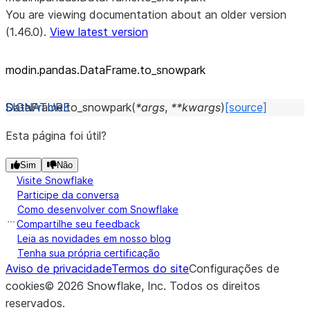
You are viewing documentation about an older version
(1.46.0).
View latest version
modin.pandas.DataFrame.to_
snowpark
DataFrame.
to_snowpark
(
*
args
,
**
kwargs
)
[source]
Esta página foi útil?
Sim
Não
Visite Snowflake
Participe da conversa
Como desenvolver com Snowflake
Compartilhe seu feedback
Leia as novidades em nosso blog
Tenha sua própria certificação
Aviso de privacidade
Termos do site
Configurações de
cookies
©
2026
Snowflake, Inc.
Todos os direitos
reservados
.