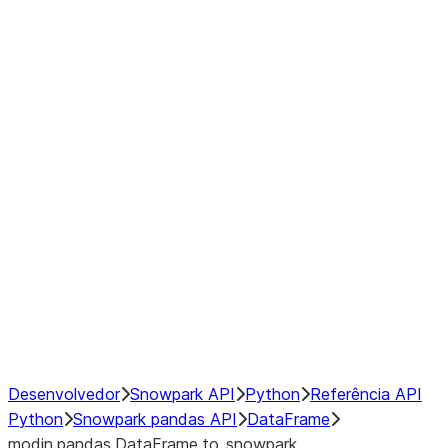
Window
GroupBy
Resampling
Interoperability with third party libraries
Hybrid Execution
NumPy Interoperability
Performance Recommendations
Desenvolvedor
Snowpark API
Python
Referência API
Python
Snowpark pandas API
DataFrame
modin.pandas.DataFrame.to_snowpark