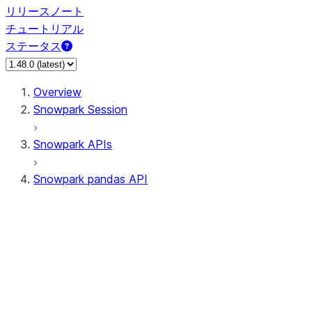
リリースノート
チュートリアル
ステータス
Overview
Snowpark Session
Snowpark APIs
Snowpark pandas API
All supported APIs
Session
Input/Output