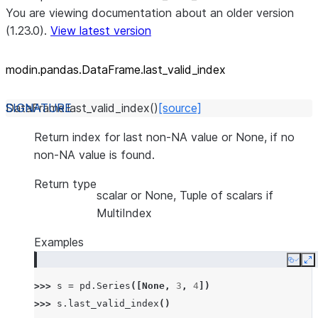
You are viewing documentation about an older version
(1.23.0).
View latest version
modin.pandas.DataFrame.last_
valid_
index
DataFrame.
last_valid_index
(
)
[source]
Return index for last non-NA value or None, if no
non-NA value is found.
Return type
scalar or None, Tuple of scalars if
MultiIndex
Examples
Copy
E
>>> 
s
=
pd
.
Series
([
None
,
3
,
4
])
>>> 
s
.
last_valid_index
()