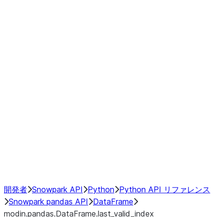
modin.pandas.DataFrame.last_va
modin.pandas.DataFrame.resam
modin.pandas.DataFrame.to_cs
Index objects
Window
GroupBy
Resampling
NumPy Interoperability
Performance Recommendations
開発者
Snowpark API
Python
Python API リファレンス
Snowpark pandas API
DataFrame
modin.pandas.DataFrame.last_valid_index