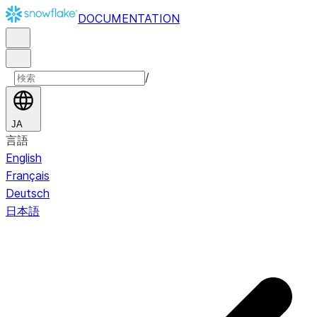
DOCUMENTATION
/
JA
言語
English
Français
Deutsch
日本語