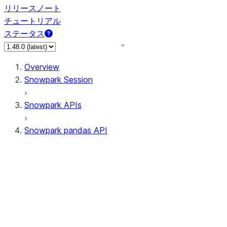
リリースノート
チュートリアル
ステータス
Overview
Snowpark Session
Snowpark APIs
Snowpark pandas API
All supported APIs
Session
Input/Output