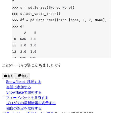
2
>>> 
s
=
pd
.
Series
([
None
,
None
])
>>> 
s
.
last_valid_index
()
>>> 
df
=
pd
.
DataFrame
({
'A'
:
[
None
,
1
,
2
,
None
],
'B
>>> 
df
      A    B
10  NaN  3.0
11  1.0  2.0
12  2.0  1.0
13  NaN  NaN
>>> 
df
.
last_valid_index
()
このページは役に立ちましたか?
12
有り
無し
>>> 
df
=
pd
.
DataFrame
([
5
,
6
,
7
,
8
],
index
=
[
"i"
,
"a
Snowflakeに移動する
>>> 
df
.
last_valid_index
()
会話に参加する
'man'
Snowflakeで開発する
フィードバックを共有する
ブログでの最新情報を表示する
独自の認定を取得する