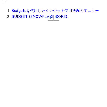
Budgetsを使用したクレジット使用状況のモニター
BUDGET (SNOWFLAKE.CORE)
See more
See more
See more
See more
See more
Show less
Show less
Show less
Show less
Show less