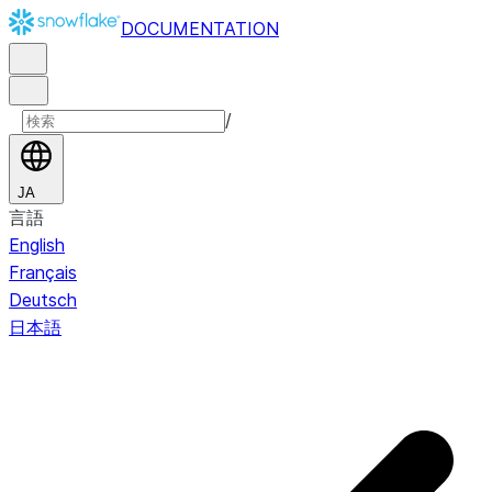
DOCUMENTATION
/
JA
言語
English
Français
Deutsch
日本語