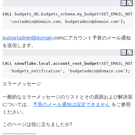
Copy
Ex
CALL
budgets_db
.
budgets_schema
.
my_budget
!
SET_EMAIL_NOTI
'costadmin@domain.com, budgetadmin@domain.com'
);
budgetadmin
@
domain
.comにアカウント予算のメール通知
を送信します。
Copy
Ex
CALL
snowflake.local.account_root_budget
!
SET_EMAIL_NOTI
'budgets_notification'
,
'budgetadmin@domain.com'
);
エラーメッセージ
一般的なエラーメッセージのリストとその原因および解決策
については、
予算のメール通知は設定できません
をご参照
ください。
このページは役に立ちましたか?