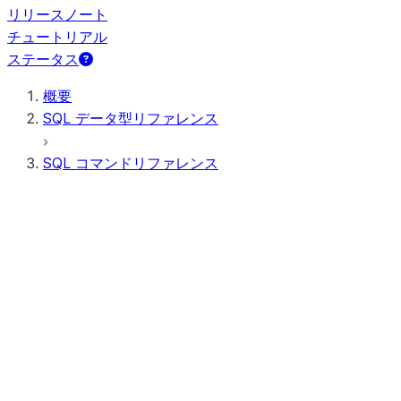
リリースノート
チュートリアル
ステータス
概要
SQL データ型リファレンス
SQL コマンドリファレンス
クエリ構文
クエリ演算子
一般 DDL
一般 DML
すべてのコマンド（アルファベット順）