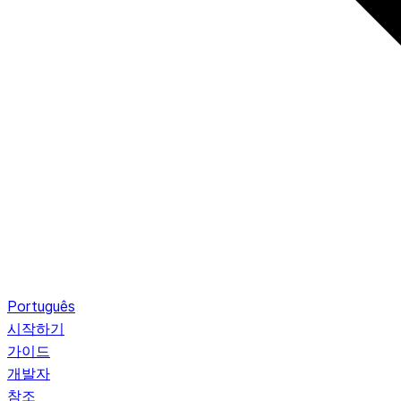
Português
시작하기
가이드
개발자
참조