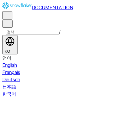
DOCUMENTATION
/
KO
언어
English
Français
Deutsch
日本語
한국어