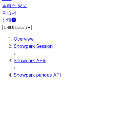
릴리스 정보
자습서
상태
Overview
Snowpark Session
Snowpark APIs
Snowpark pandas API
All supported APIs
Session
Input/Output