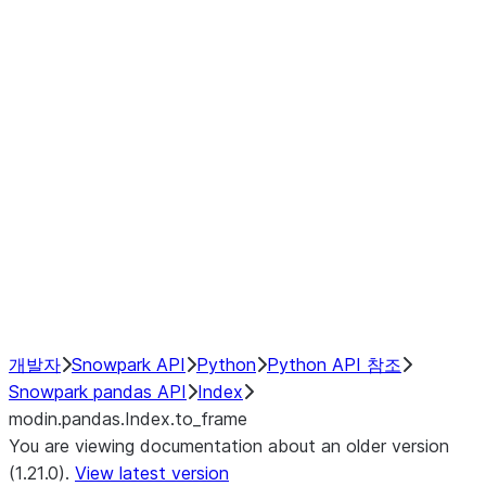
modin.pandas.Index.isin
modin.pandas.Index.slice_indexe
Window
GroupBy
Resampling
NumPy Interoperability
Performance Recommendations
개발자
Snowpark API
Python
Python API 참조
Snowpark pandas API
Index
modin.pandas.Index.to_frame
You are viewing documentation about an older version
(1.21.0).
View latest version