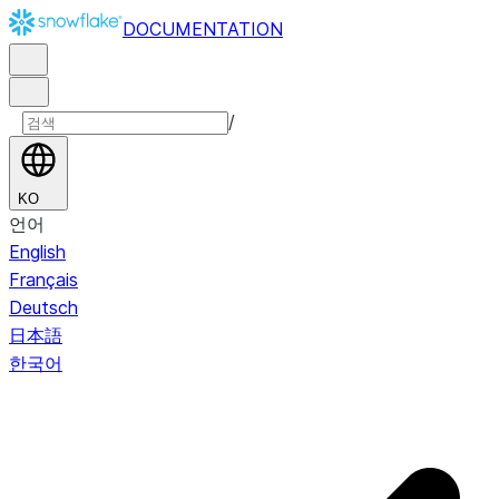
DOCUMENTATION
/
KO
언어
English
Français
Deutsch
日本語
한국어