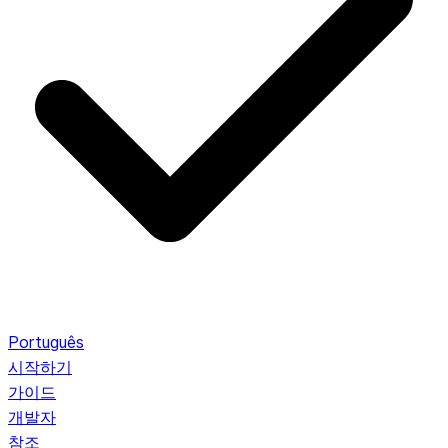
Português
시작하기
가이드
개발자
참조