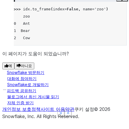
Copy
E
>>> 
idx
.
to_frame
(
index
=
False
,
name
=
'zoo'
)
    zoo
0   Ant
1  Bear
2   Cow
이 페이지가 도움이 되었습니까?
예
아니요
Snowflake 방문하기
대화에 참여하기
Snowflake로 개발하기
피드백 공유하기
블로그에서 최신 게시물 읽기
자체 인증 받기
개인정보 보호정책
사이트 이용약관
쿠키 설정
©
2026
See more
See more
See more
Show less
Show less
Show less
Snowflake, Inc.
All Rights Reserved
.