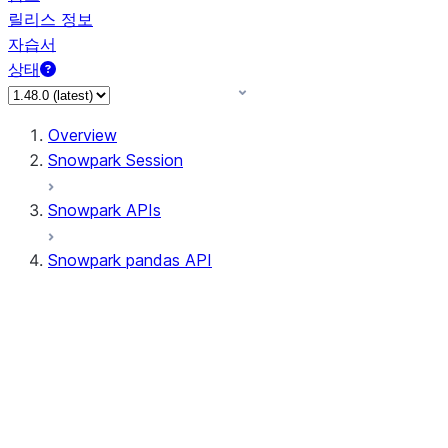
릴리스 정보
자습서
상태
Overview
Snowpark Session
Snowpark APIs
Snowpark pandas API
All supported APIs
Session
Input/Output