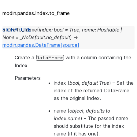
modin.pandas.Index.to_frame
Index.
to_frame
(
index
:
bool
=
True
,
name
:
Hashable
|
None
=
_NoDefault.no_default
)
→
modin.pandas.DataFrame
[source]
Create a
with a column containing the
DataFrame
Index.
Parameters
index
(
bool
,
default True
) – Set the
index of the returned DataFrame
as the original Index.
name
(
object
,
defaults to
index.name
) – The passed name
should substitute for the index
name (if it has one).