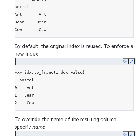
animal
Ant       Ant
Bear     Bear
Cow       Cow
By default, the original Index is reused. To enforce a
new Index:
Copy
E
>>> 
idx
.
to_frame
(
index
=
False
)
  animal
0    Ant
1   Bear
2    Cow
To override the name of the resulting column,
specify
name
: