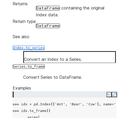
Returns
containing the original
DataFrame
Index data.
Return type
DataFrame
See also
Index.to_series
Convert an Index to a Series.
Series.to_frame
Convert Series to DataFrame.
Examples
Copy
E
>>> 
idx
=
pd
.
Index
([
'Ant'
,
'Bear'
,
'Cow'
],
name
=
'a
>>> 
idx
.
to_frame
()
       animal