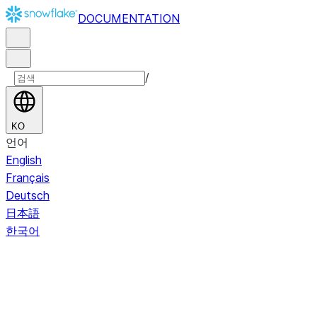
DOCUMENTATION
/
KO
언어
English
Français
Deutsch
日本語
한국어