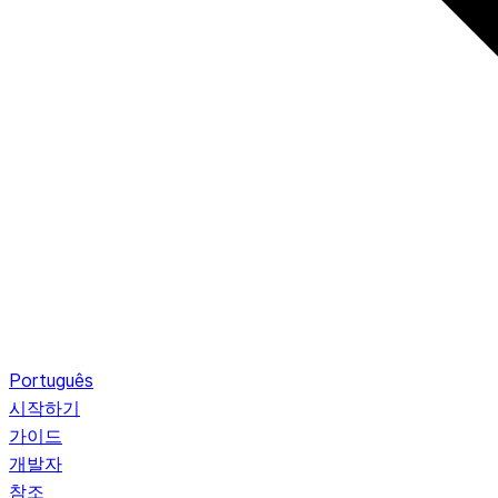
Português
시작하기
가이드
개발자
참조