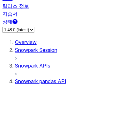
릴리스 정보
자습서
상태
Overview
Snowpark Session
Snowpark APIs
Snowpark pandas API
All supported APIs
Session
Input/Output