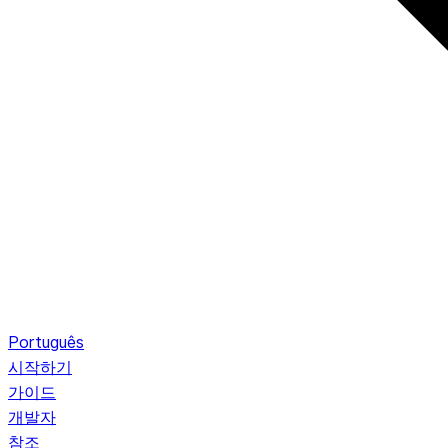
Português
시작하기
가이드
개발자
참조