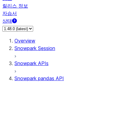
릴리스 정보
자습서
상태
Overview
Snowpark Session
Snowpark APIs
Snowpark pandas API
All supported APIs
Session
Input/Output