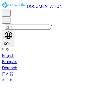
DOCUMENTATION
/
KO
언어
English
Français
Deutsch
日本語
한국어