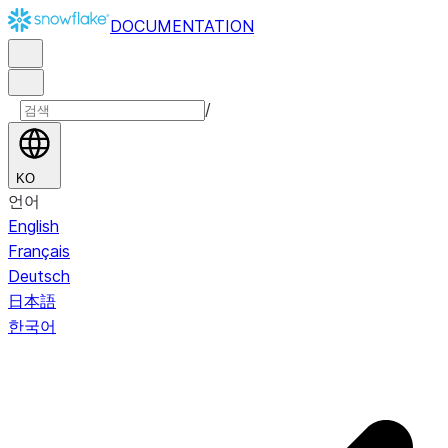
DOCUMENTATION
/
KO
언어
English
Français
Deutsch
日本語
한국어