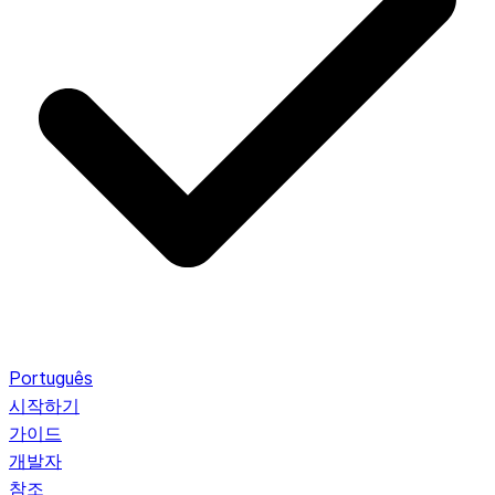
Português
시작하기
가이드
개발자
참조