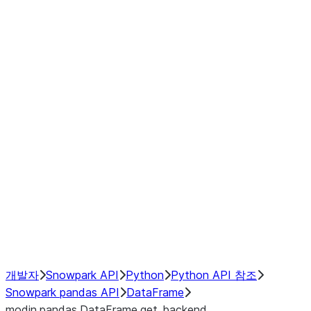
Window
GroupBy
Resampling
Interoperability with third party libraries
Hybrid Execution
NumPy Interoperability
Performance Recommendations
개발자
Snowpark API
Python
Python API 참조
Snowpark pandas API
DataFrame
modin.pandas.DataFrame.get_backend