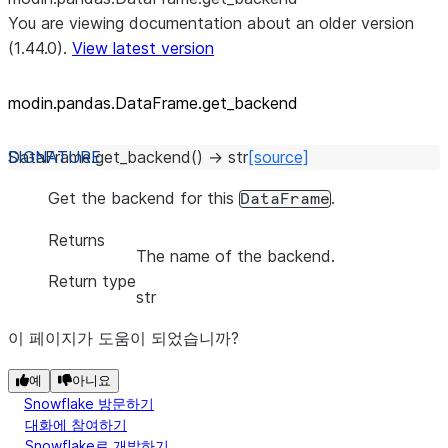
You are viewing documentation about an older version
(1.44.0).
View latest version
modin.pandas.DataFrame.get_
backend
DataFrame.
get_backend
(
)
→
str
[source]
Get the backend for this
.
DataFrame
Returns
The name of the backend.
Return type
str
이 페이지가 도움이 되었습니까?
예
아니요
Snowflake 방문하기
대화에 참여하기
Snowflake로 개발하기