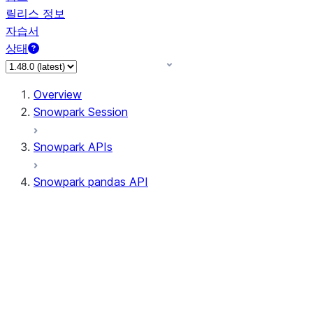
릴리스 정보
자습서
상태
Overview
Snowpark Session
Snowpark APIs
Snowpark pandas API
All supported APIs
Session
Input/Output