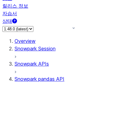
릴리스 정보
자습서
상태
Overview
Snowpark Session
Snowpark APIs
Snowpark pandas API
All supported APIs
Session
Input/Output