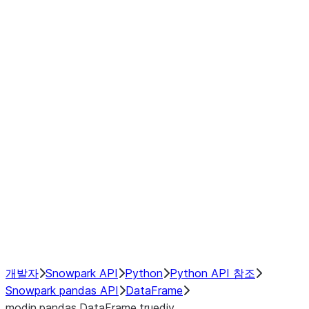
Window
GroupBy
Resampling
Interoperability with third party libraries
Hybrid Execution
NumPy Interoperability
Performance Recommendations
개발자
Snowpark API
Python
Python API 참조
Snowpark pandas API
DataFrame
modin.pandas.DataFrame.truediv