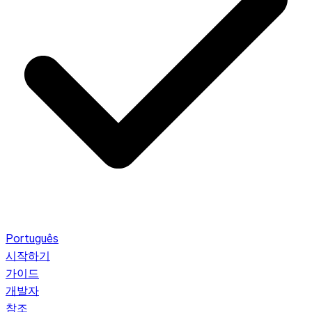
Português
시작하기
가이드
개발자
참조