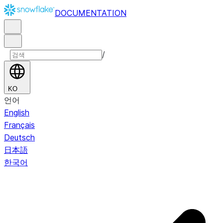
DOCUMENTATION
/
KO
언어
English
Français
Deutsch
日本語
한국어