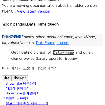
You are viewing documentation about an older version
(1.44.0).
View latest version
modin.pandas.DataFrame.truediv
DataFrame.
truediv
(
other
,
axis
=
'columns'
,
level
=
None
,
fill_value
=
None
)
→
DataFrame
[source]
Get floating division of
and
other
,
DataFrame
element-wise (binary operator
truediv
).
이 페이지가 도움이 되었습니까?
예
아니요
Snowflake 방문하기
대화에 참여하기
Snowflake로 개발하기
피드백 공유하기
블로그에서 최신 게시물 읽기