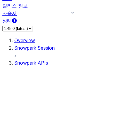
릴리스 정보
자습서
상태
Overview
Snowpark Session
Snowpark APIs
Input/Output
DataFrame
Column
Data Types