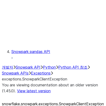
exceptions.SnowparkSQLUnexpe
exceptions.SnowparkServerExce
exceptions.SnowparkSessionEx
exceptions.SnowparkTableExce
exceptions.SnowparkUploadFile
exceptions.SnowparkUploadUdf
Testing
Snowpark pandas API
개발자
Snowpark API
Python
Python API 참조
Snowpark APIs
Exceptions
exceptions.SnowparkClientException
You are viewing documentation about an older version
(1.45.0).
View latest version
snowflake.snowpark.exceptions.SnowparkClientException