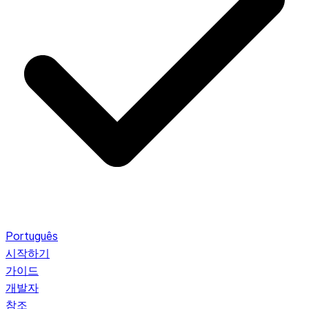
Português
시작하기
가이드
개발자
참조