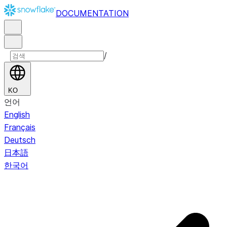
DOCUMENTATION
/
KO
언어
English
Français
Deutsch
日本語
한국어