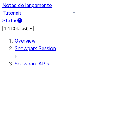
Notas de lançamento
Tutoriais
Status
Overview
Snowpark Session
Snowpark APIs
Input/Output
DataFrame
Column
Data Types