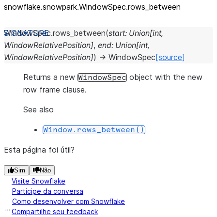
snowflake.snowpark.WindowSpec.rows_
between
WindowSpec.
rows_between
(
start
:
Union
[
int
,
WindowRelativePosition
]
,
end
:
Union
[
int
,
WindowRelativePosition
]
)
→
WindowSpec
[source]
Returns a new
object with the new
WindowSpec
row frame clause.
See also
Window.rows_between()
Esta página foi útil?
Sim
Não
Visite Snowflake
Participe da conversa
Como desenvolver com Snowflake
Compartilhe seu feedback