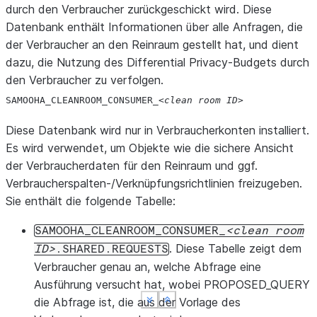
durch den Verbraucher zurückgeschickt wird. Diese
Datenbank enthält Informationen über alle Anfragen, die
der Verbraucher an den Reinraum gestellt hat, und dient
dazu, die Nutzung des Differential Privacy-Budgets durch
den Verbraucher zu verfolgen.
SAMOOHA_
CLEANROOM_
CONSUMER_
clean
room
ID
Diese Datenbank wird nur in Verbraucherkonten installiert.
Es wird verwendet, um Objekte wie die sichere Ansicht
der Verbraucherdaten für den Reinraum und ggf.
Verbraucherspalten-/Verknüpfungsrichtlinien freizugeben.
Sie enthält die folgende Tabelle:
SAMOOHA_CLEANROOM_CONSUMER_
clean
room
. Diese Tabelle zeigt dem
ID
.SHARED.REQUESTS
Verbraucher genau an, welche Abfrage eine
Ausführung versucht hat, wobei PROPOSED_QUERY
die Abfrage ist, die aus der Vorlage des
See more
See more
See more
Show less
Show less
Show less