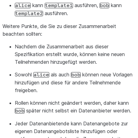
alice
:
kann
ausführen,
kann
alice
template1
bob
data_offerings
:
# alice provides the follow
ausführen.
template2
-
id
:
alice_data_1
Weitere Punkte, die Sie zu dieser Zusammenarbeit
templates
:
# bob can use this template
beachten sollten:
-
id
:
template2
Nachdem die Zusammenarbeit aus dieser
Spezifikation erstellt wurde, können keine neuen
Teilnehmenden hinzugefügt werden.
Sowohl
als auch
können neue Vorlagen
alice
bob
hinzufügen und diese für andere Teilnehmende
freigeben.
Rollen können nicht geändert werden, daher kann
später nicht selbst ein Datenanbieter werden.
bob
Jeder Datenanbietende kann Datenangebote zur
eigenen Datenangebotsliste hinzufügen oder