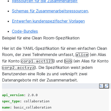
Ressourcen für die Zusammenarbeit
Schemas für Zusammenarbeitsressourcen
.
Entwerfen kundenspezifischer Vorlagen
Code-Bundles
Beispiel für eine Clean Room-Spezifikation
Hier ist die YAML-Spezifikation für einen einfachen Clean
Room, der zwei Teilnehmende umfasst,
(ein Alias
alice
für Konto
) und
(ein Alias für Konto
corp1.acct123
bob
). Die Spezifikation weist jedem
corp2.acctxyz
Benutzenden eine Rolle zu und verknüpft zwei
Datenangebote mit der Zusammenarbeit.
Copy
Ex
api_version
:
2.0.0
spec_type
:
collaboration
name
:
basic_collaboration