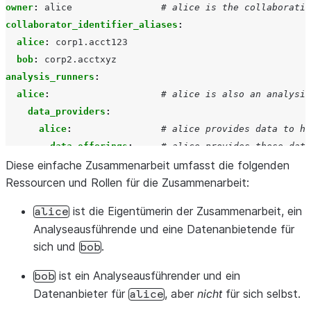
owner
:
alice
# alice is the collaboratio
collaborator_identifier_aliases
:
alice
:
corp1.acct123
bob
:
corp2.acctxyz
analysis_runners
:
alice
:
# alice is also an analysis
data_providers
:
alice
:
# alice provides data to he
data_offerings
:
# alice provides these data
Diese einfache Zusammenarbeit umfasst die folgenden
-
id
:
alice_data_1
Ressourcen und Rollen für die Zusammenarbeit:
-
id
:
alice_data_2
bob
:
# bob provides data to alic
ist die Eigentümerin der Zusammenarbeit, ein
alice
data_offerings
:
# bob provides this data to
Analyseausführende und eine Datenanbietende für
-
id
:
bob_data_1
sich und
.
bob
templates
:
# alice can use this templa
-
id
:
template1
ist ein Analyseausführender und ein
bob
bob
:
# bob is an analysis runner
Datenanbieter für
, aber
nicht
für sich selbst.
alice
data_providers
:
# bob can use data from the