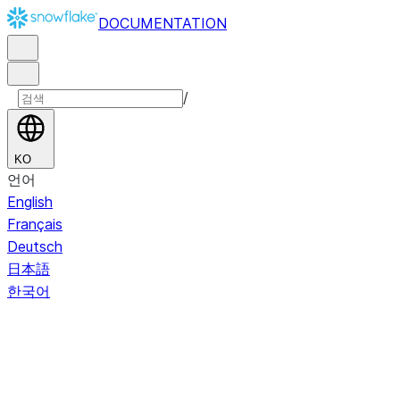
DOCUMENTATION
/
KO
언어
English
Français
Deutsch
日本語
한국어