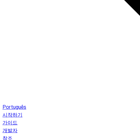
Português
시작하기
가이드
개발자
참조