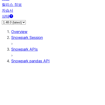
릴리스 정보
자습서
상태
Overview
Snowpark Session
Snowpark APIs
Snowpark pandas API
All supported APIs
Session
Input/Output