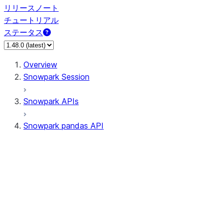
リリースノート
チュートリアル
ステータス
Overview
Snowpark Session
Snowpark APIs
Snowpark pandas API
All supported APIs
Session
Input/Output