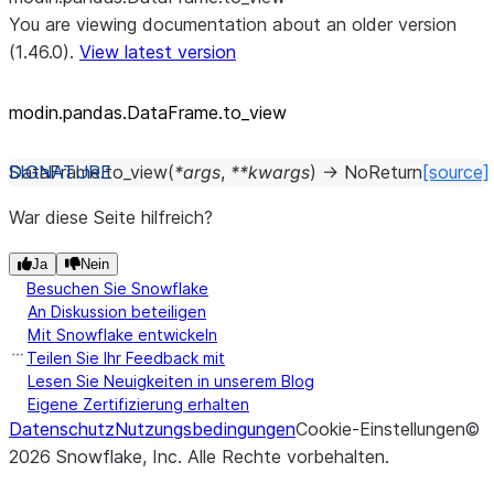
You are viewing documentation about an older version
(1.46.0).
View latest version
modin.pandas.DataFrame.to_
view
DataFrame.
to_view
(
*
args
,
**
kwargs
)
→
NoReturn
[source]
War diese Seite hilfreich?
Ja
Nein
Besuchen Sie Snowflake
An Diskussion beteiligen
Mit Snowflake entwickeln
Teilen Sie Ihr Feedback mit
Lesen Sie Neuigkeiten in unserem Blog
Eigene Zertifizierung erhalten
Datenschutz
Nutzungsbedingungen
Cookie-Einstellungen
©
2026
Snowflake, Inc.
Alle Rechte vorbehalten
.