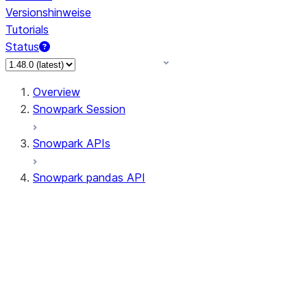
Versionshinweise
Tutorials
Status
Overview
Snowpark Session
Snowpark APIs
Snowpark pandas API
All supported APIs
Session
Input/Output