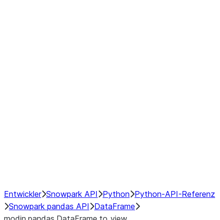
Window
GroupBy
Resampling
Interoperability with third party libraries
Hybrid Execution
NumPy Interoperability
Performance Recommendations
Entwickler
Snowpark API
Python
Python-API-Referenz
Snowpark pandas API
DataFrame
modin.pandas.DataFrame.to_view