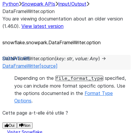
Python
Snowpark APIs
Input/Output
DataFrameWriter.option
You are viewing documentation about an older version
(1.46.0).
View latest version
snowflake.snowpark.DataFrameWriter.option
DataFrameWriter.
option
(
key
:
str
,
value
:
Any
)
→
DataFrameWriter
[source]
Depending on the
specified,
file_format_type
you can include more format specific options. Use
the options documented in the
Format Type
Options
.
Cette page a-t-elle été utile ?
Oui
Non
Visitez Snowflake