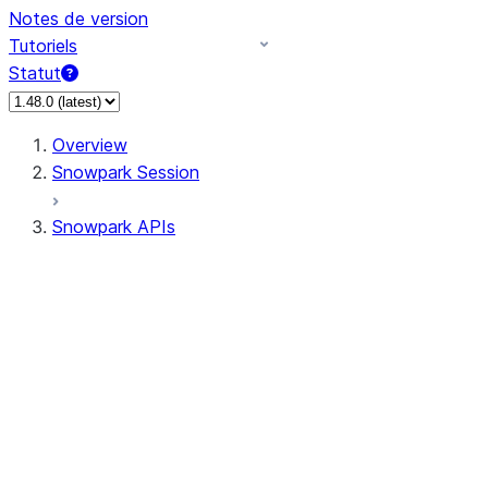
Notes de version
Tutoriels
Statut
Overview
Snowpark Session
Snowpark APIs
Input/Output
DataFrameReader
DataFrameWriter
FileOperation
PutResult
GetResult
ListResult