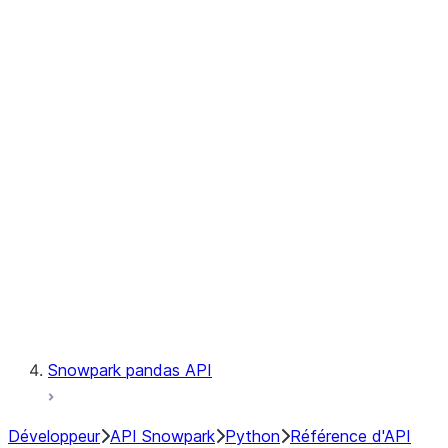
Observability
Files
Catalog
LINEAGE
Context
Exceptions
Testing
Snowpark pandas API
Développeur
API Snowpark
Python
Référence d'API