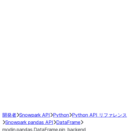
Window
GroupBy
Resampling
Interoperability with third party libraries
Hybrid Execution
NumPy Interoperability
Performance Recommendations
開発者
Snowpark API
Python
Python API リファレンス
Snowpark pandas API
DataFrame
modin.pandas.DataFrame.pin_backend