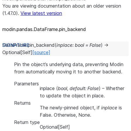
You are viewing documentation about an older version
(1.47.0).
View latest version
modin.pandas.DataFrame.pin_
backend
DataFrame.
pin_backend
(
inplace
:
bool
=
False
)
→
Optional
[
Self
]
[source]
Pin the object’s underlying data, preventing Modin
from automatically moving it to another backend.
Parameters
inplace
(
bool
,
default: False
) – Whether
to update the object in place.
Returns
The newly-pinned object, if
inplace
is
False. Otherwise, None.
Return type
Optional[Self]