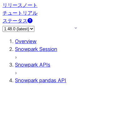
リリースノート
チュートリアル
ステータス
Overview
Snowpark Session
Snowpark APIs
Snowpark pandas API
All supported APIs
Session
Input/Output