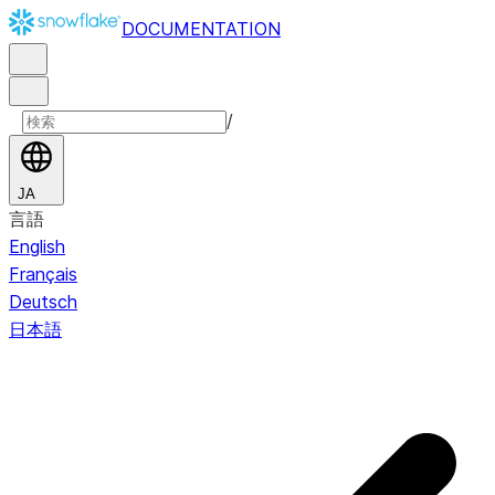
DOCUMENTATION
/
JA
言語
English
Français
Deutsch
日本語