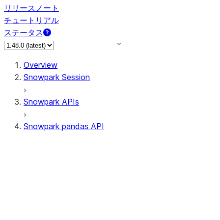
リリースノート
チュートリアル
ステータス
Overview
Snowpark Session
Snowpark APIs
Snowpark pandas API
All supported APIs
Session
Input/Output