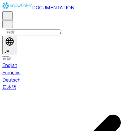
DOCUMENTATION
/
JA
言語
English
Français
Deutsch
日本語