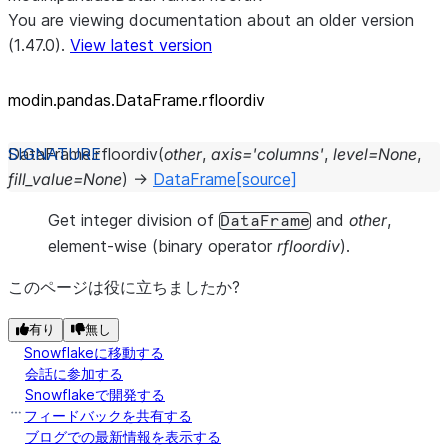
You are viewing documentation about an older version
(1.47.0).
View latest version
modin.pandas.DataFrame.rfloordiv
DataFrame.
rfloordiv
(
other
,
axis
=
'columns'
,
level
=
None
,
fill_value
=
None
)
→
DataFrame
[source]
Get integer division of
and
other
,
DataFrame
element-wise (binary operator
rfloordiv
).
このページは役に立ちましたか?
有り
無し
Snowflakeに移動する
会話に参加する
Snowflakeで開発する
フィードバックを共有する
ブログでの最新情報を表示する