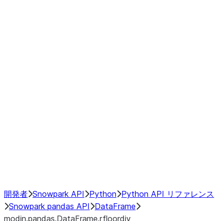
Window
GroupBy
Resampling
Interoperability with third party libraries
Hybrid Execution
NumPy Interoperability
Performance Recommendations
開発者
Snowpark API
Python
Python API リファレンス
Snowpark pandas API
DataFrame
modin.pandas.DataFrame.rfloordiv