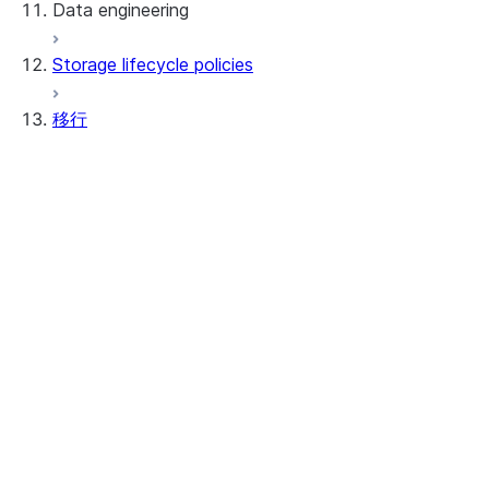
Data engineering
Snowflake Openflow
Storage lifecycle policies
Apache Iceberg™
データのロード
移行
動的テーブル
Apache Iceberg™ Tables
Streams and tasks
Snowflake Open Catalog
ツール
Row timestamps
SnowConvert に AI
DCM Projects
一般
Snowflakeでのdbtプロジェクト
情報
データのアンロード
はじめるにあたり
ご利用条件
リリースノート