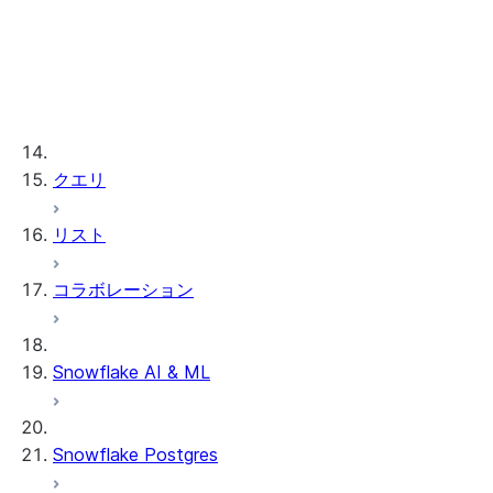
Snowpark移行アクセラレータ
Sybase IQ
ガイド
Hive-Spark-Databric
Teradata
Redshift
クエリ
Databricks
SQL Server
PostgreSQL-Greenpl
リスト
Amazon Redshift
Oracle
BigQuery
コラボレーション
Azure Synapse
Vertica
Snowflake AI & ML
IBM に DB2
SSIS
Snowflake Postgres
Informatica PowerCe