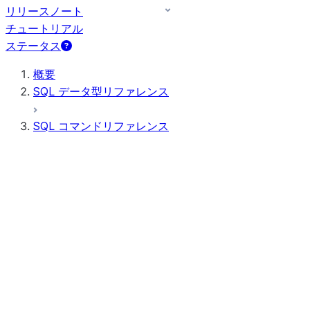
リリースノート
チュートリアル
ステータス
概要
SQL データ型リファレンス
SQL コマンドリファレンス
クエリ構文
クエリ演算子
一般 DDL
一般 DML
すべてのコマンド（アルファベット順）