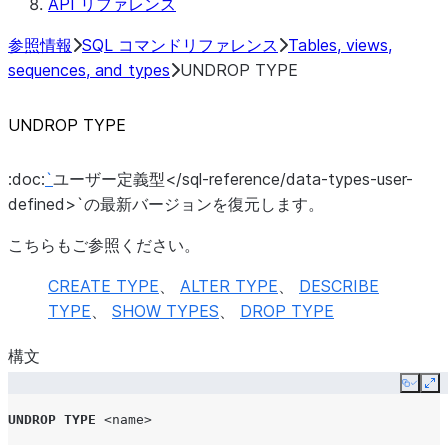
API リファレンス
参照情報
SQL コマンドリファレンス
Tables, views,
sequences, and types
UNDROP TYPE
UNDROP TYPE
:doc:
`
ユーザー定義型</sql-reference/data-types-user-
defined>`の最新バージョンを復元します。
こちらもご参照ください。
CREATE TYPE
、
ALTER TYPE
、
DESCRIBE
TYPE
、
SHOW TYPES
、
DROP TYPE
構文
Copy
Ex
UNDROP
TYPE
<name>