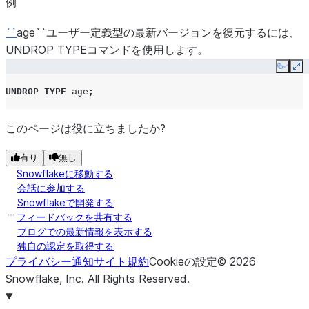
例
``
age``ユーザー定義型の最新バージョンを復元するには、
UNDROP TYPEコマンドを使用します。
Copy
Ex
UNDROP
TYPE
age
;
このページは役に立ちましたか?
有り
無し
Snowflakeに移動する
会話に参加する
Snowflakeで開発する
フィードバックを共有する
ブログでの最新情報を表示する
独自の認定を取得する
プライバシー通知
サイト規約
Cookieの設定
©
2026
Snowflake, Inc.
All Rights Reserved
.