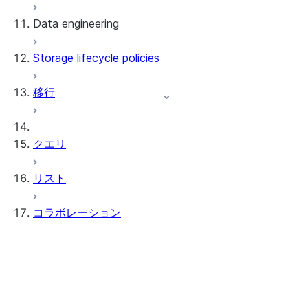
Data engineering
Snowflake Openflow
Storage lifecycle policies
Apache Iceberg™
データのロード
移行
動的テーブル
Apache Iceberg™ Tables
Streams and tasks
Snowflake Open Catalog
クエリ
Row timestamps
リスト
DCM Projects
コラボレーション
Snowflakeでのdbtプロジェクト
データのアンロード
Data Clean Rooms
情報
はじめるにあたり