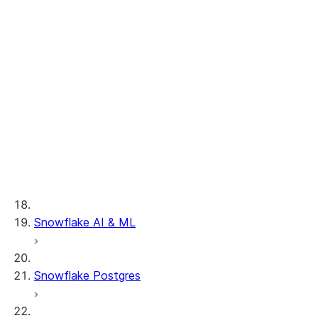
Run analysis and activation
トラブルシューティング
Legacy Provider & Consumer clean
rooms
共有
はじめるにあたり
リーダーアカウント
Key concepts & features
概要
Tutorials, samples, and
VPS & コラボレーション
リーダーアカウントの構成
ユースケース
videos
Activating results
リーダーアカウントを管理する
Understand costs
Create, join, drop clean
VPS コラボレーションについて
開発者
rooms
Basic analysis
Snowflake AI & ML
VPS プライベートリスティングの有
クロスクラウドの自動フル
Inventory forecasting
効化
管理者
フィルメント
Lookalike audience
clean room開発者ガイド
消費 VPS プライベート・リスティン
Custom functions
modeling
clean room APIチュート
Snowflake Postgres
グ
Legacy Clean Rooms UI
カスタム SQL クエリ
機械学習
リアル
Enable Clean Rooms UI
VPS プライベート・リスティングの
Custom templates
重複と分割
プロバイダーAPIリファレ
ユーザーとアクセスの管理
提供
Troubleshooting guide
差分プライバシー
プロバイダーデータ分析
ンス
データの登録
UI の概要