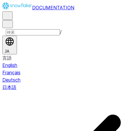
DOCUMENTATION
/
JA
言語
English
Français
Deutsch
日本語