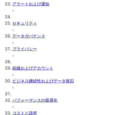
アラートおよび通知
サードパーティコネクタ
管理アカウント
Snowpark in clean rooms
コンシューマーAPIリファ
その他の管理者タスク
UI ツアー
Security scans
レンス
インストールされたオブジ
UI 単一アカウントチュー
テーブルポリシー
カスタムのテンプレートリ
ェクト
トリアル
クラウドデータのコネクタ
セキュリティ
テンプレートチェーン
ファレンス
Snowflake認証の更新
UI 2アカウントチュートリ
Clean Roomのバージョン
アル
アクティベーションコネク
Amazon S3
データガバナンス
管理
Run an analysis in the UI
タ
Azure Blob Storage
分析を予約する
アイデンティティとデータ
Google Cloud
プライバシー
プロバイダーコネクタ
Storage
サードパーティ製clean
外部データのトラブ
roomコネクタ
ルシューティング
組織およびアカウント
ビジネス継続性およびデータ復旧
パフォーマンスの最適化
コストと請求