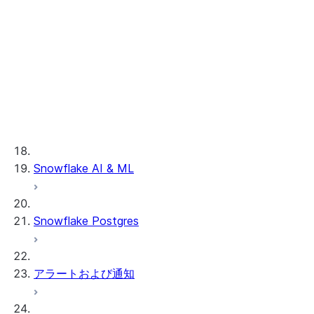
サードパーティ製clean
外部データのトラブ
roomコネクタ
ルシューティング
共有
リーダーアカウント
VPS & コラボレーション
リーダーアカウントの構成
リーダーアカウントを管理する
VPS コラボレーションについて
Snowflake AI & ML
VPS プライベートリスティングの有
効化
消費 VPS プライベート・リスティン
Snowflake Postgres
グ
VPS プライベート・リスティングの
提供
アラートおよび通知