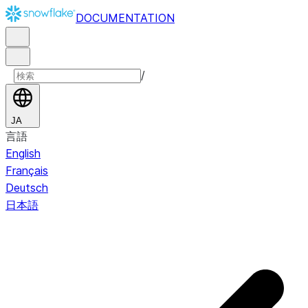
DOCUMENTATION
/
JA
言語
English
Français
Deutsch
日本語