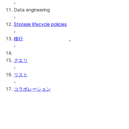
Data engineering
Snowflake Openflow
Storage lifecycle policies
Apache Iceberg™
データのロード
移行
動的テーブル
Apache Iceberg™ Tables
Streams and tasks
Snowflake Open Catalog
クエリ
Row timestamps
リスト
DCM Projects
コラボレーション
Snowflakeでのdbtプロジェクト
データのアンロード
Data Clean Rooms
情報
はじめるにあたり