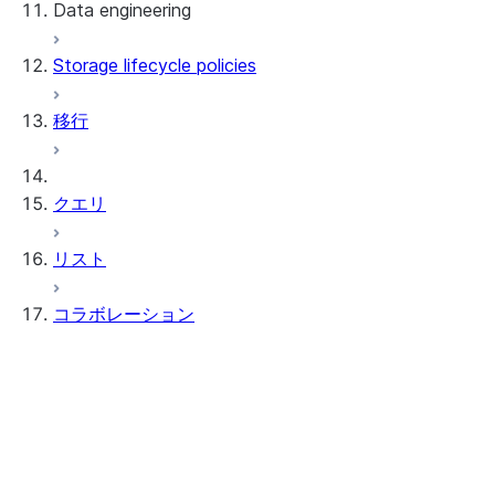
Data engineering
Snowflake Openflow
Storage lifecycle policies
Apache Iceberg™
データのロード
移行
動的テーブル
Apache Iceberg™ Tables
Streams and tasks
Snowflake Open Catalog
クエリ
Row timestamps
リスト
DCM Projects
コラボレーション
Snowflakeでのdbtプロジェクト
データのアンロード
Data Clean Rooms
情報
はじめるにあたり