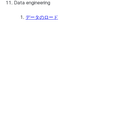
Data engineering
Snowflake Openflow
Apache Iceberg™
データのロード
Apache Iceberg™ Tables
概要
Feature summary
Snowflake Open Catalog
Tutorials: Load and query data
考慮事項
Preparing to load data
Staging files using Snowsight
Loading data using Snowsight
データロードアクティビティをモニタ
Bulk loading
Bulk loading from a local file system
Amazon S3