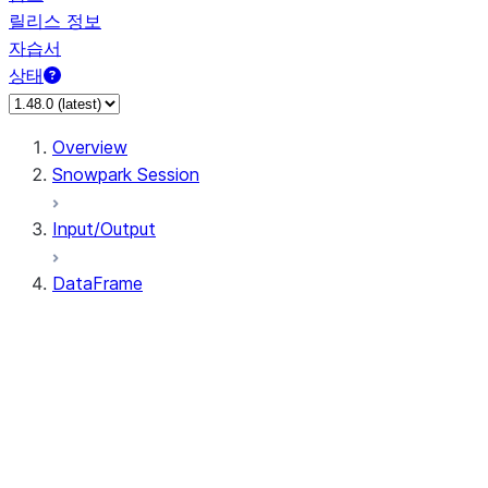
릴리스 정보
자습서
상태
Overview
Snowpark Session
Input/Output
DataFrame
DataFrame
DataFrameNaFunctions
DataFrameStatFunctions
DataFrame.agg
DataFrame.approxQuantile
DataFrame.approx_quantile