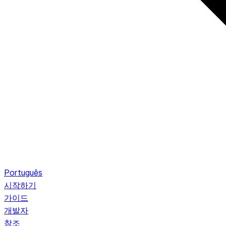
Português
시작하기
가이드
개발자
참조