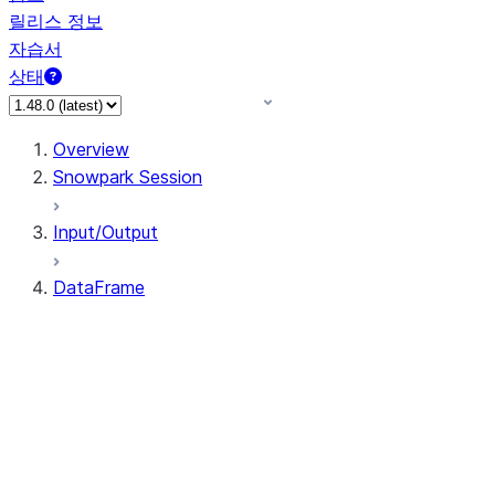
릴리스 정보
자습서
상태
Overview
Snowpark Session
Input/Output
DataFrame
DataFrame
DataFrameNaFunctions
DataFrameStatFunctions
DataFrame.agg
DataFrame.approxQuantile
DataFrame.approx_quantile