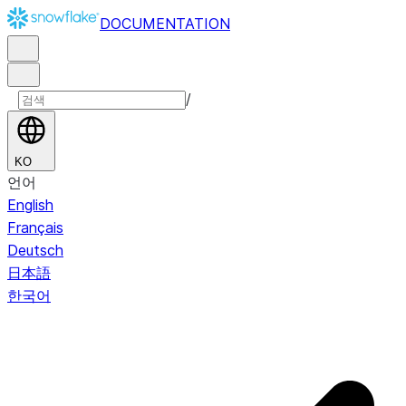
DOCUMENTATION
/
KO
언어
English
Français
Deutsch
日本語
한국어