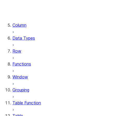
DataFrame.stat
DataFrame.write
DataFrame.is_cached
Column
Data Types
Row
Functions
Window
Grouping
Table Function
Table