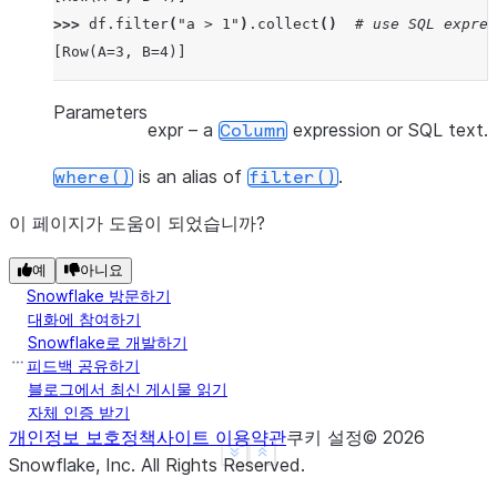
>>> 
df
.
filter
(
"a > 1"
)
.
collect
()
# use SQL expres
[Row(A=3, B=4)]
Parameters
expr
– a
expression or SQL text.
Column
is an alias of
.
where()
filter()
이 페이지가 도움이 되었습니까?
예
아니요
Snowflake 방문하기
대화에 참여하기
Snowflake로 개발하기
피드백 공유하기
블로그에서 최신 게시물 읽기
자체 인증 받기
개인정보 보호정책
사이트 이용약관
쿠키 설정
©
2026
See more
Show less
Snowflake, Inc.
All Rights Reserved
.