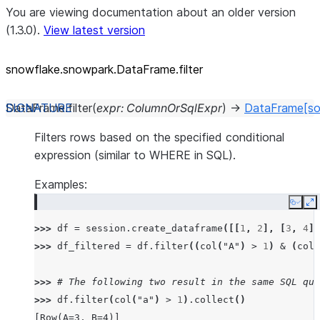
You are viewing documentation about an older version
(1.3.0).
View latest version
snowflake.snowpark.DataFrame.filter
DataFrame.
filter
(
expr
:
ColumnOrSqlExpr
)
→
DataFrame
[so
Filters rows based on the specified conditional
expression (similar to WHERE in SQL).
Examples:
Copy
E
>>> 
df
=
session
.
create_dataframe
([[
1
,
2
],
[
3
,
4
]]
>>> 
df_filtered
=
df
.
filter
((
col
(
"A"
)
>
1
)
&
(
col
(
>>> 
# The following two result in the same SQL que
>>> 
df
.
filter
(
col
(
"a"
)
>
1
)
.
collect
()
[Row(A=3, B=4)]