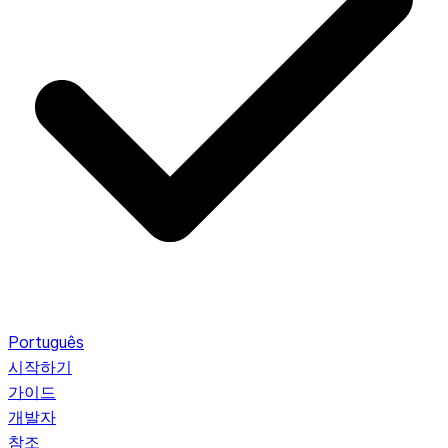
Português
시작하기
가이드
개발자
참조