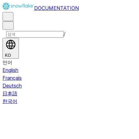
DOCUMENTATION
/
KO
언어
English
Français
Deutsch
日本語
한국어