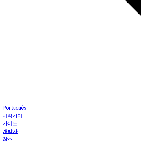
Português
시작하기
가이드
개발자
참조