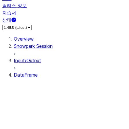
릴리스 정보
자습서
상태
Overview
Snowpark Session
Input/Output
DataFrame
DataFrame
DataFrameNaFunctions
DataFrameStatFunctions
DataFrame.agg
DataFrame.approxQuantile
DataFrame.approx_quantile