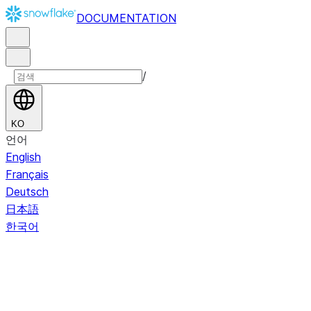
DOCUMENTATION
/
KO
언어
English
Français
Deutsch
日本語
한국어