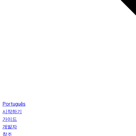
Português
시작하기
가이드
개발자
참조