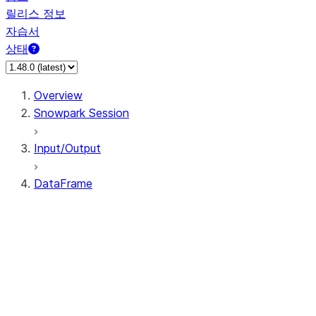
릴리스 정보
자습서
상태
Overview
Snowpark Session
Input/Output
DataFrame
DataFrame
DataFrameNaFunctions
DataFrameStatFunctions
DataFrame.agg
DataFrame.approxQuantile
DataFrame.approx_quantile