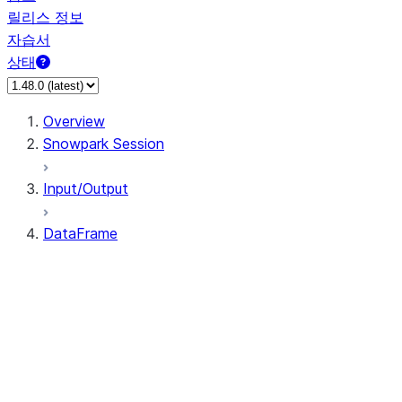
릴리스 정보
자습서
상태
Overview
Snowpark Session
Input/Output
DataFrame
DataFrame
DataFrameNaFunctions
DataFrameStatFunctions
DataFrame.agg
DataFrame.approxQuantile
DataFrame.approx_quantile