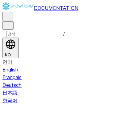
DOCUMENTATION
/
KO
언어
English
Français
Deutsch
日本語
한국어