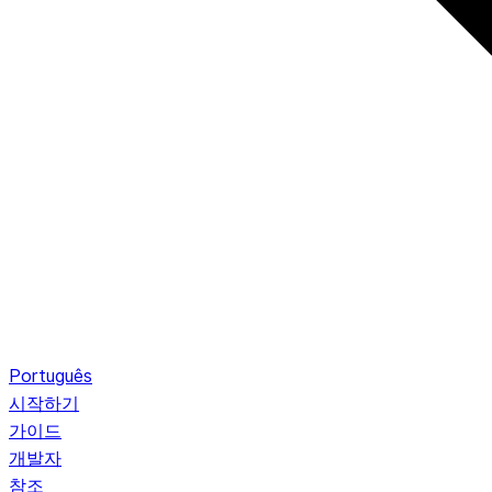
Português
시작하기
가이드
개발자
참조