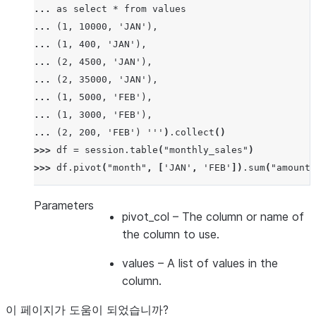
... 
as select * from values
... 
(1, 10000, 'JAN'),
... 
(1, 400, 'JAN'),
... 
(2, 4500, 'JAN'),
... 
(2, 35000, 'JAN'),
... 
(1, 5000, 'FEB'),
... 
(1, 3000, 'FEB'),
... 
(2, 200, 'FEB') '''
)
.
collect
()
>>> 
df
=
session
.
table
(
"monthly_sales"
)
>>> 
df
.
pivot
(
"month"
,
[
'JAN'
,
'FEB'
])
.
sum
(
"amount"
-------------------------------
|"EMPID"  |"'JAN'"  |"'FEB'"  |
Parameters
pivot_col
– The column or name of
-------------------------------
the column to use.
|1        |10400    |8000     |
|2        |39500    |200      |
values
– A list of values in the
-------------------------------
column.
이 페이지가 도움이 되었습니까?