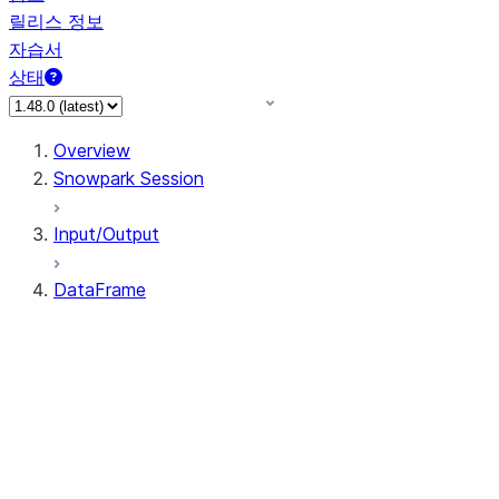
릴리스 정보
자습서
상태
Overview
Snowpark Session
Input/Output
DataFrame
DataFrame
DataFrameNaFunctions
DataFrameStatFunctions
DataFrame.agg
DataFrame.approxQuantile
DataFrame.approx_quantile