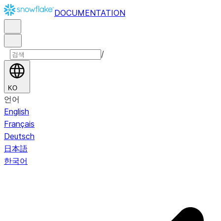
DOCUMENTATION
/
KO
언어
English
Français
Deutsch
日本語
한국어