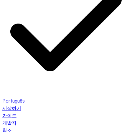
Português
시작하기
가이드
개발자
참조