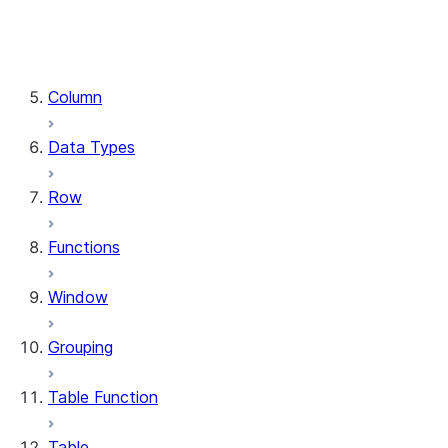
DataFrame.stat
DataFrame.write
DataFrame.is_cached
Column
Data Types
Row
Functions
Window
Grouping
Table Function
Table