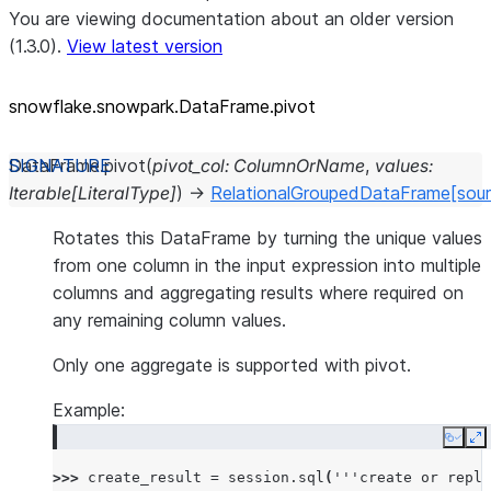
You are viewing documentation about an older version
(1.3.0).
View latest version
snowflake.snowpark.DataFrame.pivot
DataFrame.
pivot
(
pivot_col
:
ColumnOrName
,
values
:
Iterable
[
LiteralType
]
)
→
RelationalGroupedDataFrame
[sou
Rotates this DataFrame by turning the unique values
from one column in the input expression into multiple
columns and aggregating results where required on
any remaining column values.
Only one aggregate is supported with pivot.
Example:
Copy
E
>>> 
create_result
=
session
.
sql
(
'''create or repla