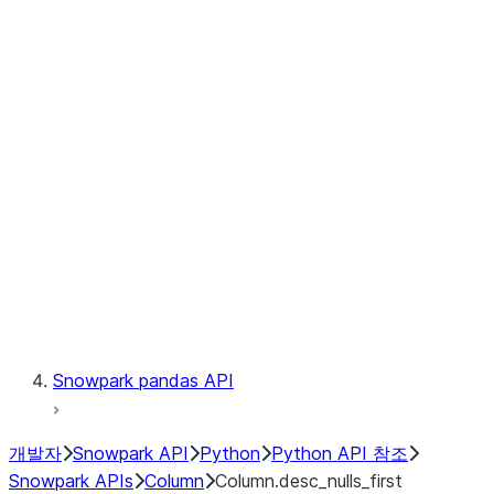
Files
Catalog
LINEAGE
Context
Exceptions
Testing
Snowpark pandas API
개발자
Snowpark API
Python
Python API 참조
Snowpark APIs
Column
Column.desc_nulls_first