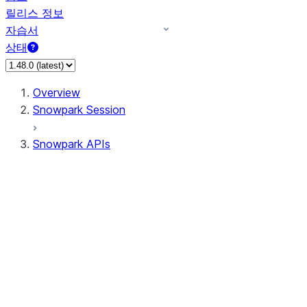
릴리스 정보
자습서
상태
Overview
Snowpark Session
Snowpark APIs
Input/Output
DataFrame
Column
Column
CaseExpr