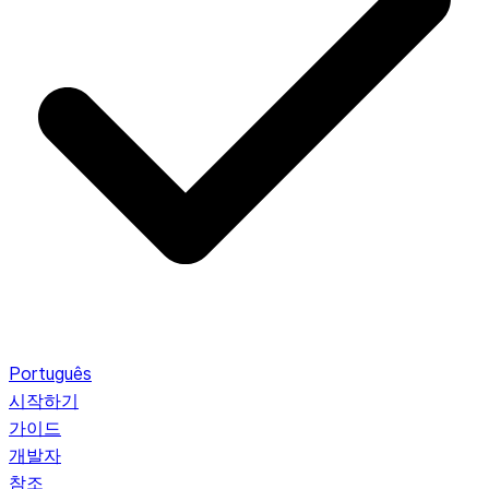
Português
시작하기
가이드
개발자
참조