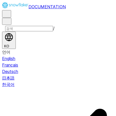
DOCUMENTATION
/
KO
언어
English
Français
Deutsch
日本語
한국어