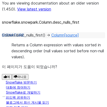
You are viewing documentation about an older version
(1.45.0).
View latest version
snowflake.snowpark.Column.desc_
nulls_
first
Column.
desc_nulls_first
(
)
→
Column
[source]
Returns a Column expression with values sorted in
descending order (null values sorted before non-null
values).
이 페이지가 도움이 되었습니까?
예
아니요
Snowflake 방문하기
대화에 참여하기
Snowflake로 개발하기
피드백 공유하기
블로그에서 최신 게시물 읽기