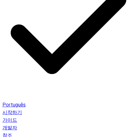
Português
시작하기
가이드
개발자
참조