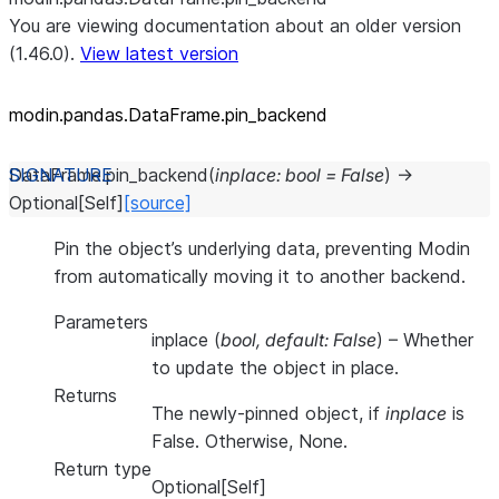
You are viewing documentation about an older version
(1.46.0).
View latest version
modin.pandas.DataFrame.pin_
backend
DataFrame.
pin_backend
(
inplace
:
bool
=
False
)
→
Optional
[
Self
]
[source]
Pin the object’s underlying data, preventing Modin
from automatically moving it to another backend.
Parameters
inplace
(
bool
,
default: False
) – Whether
to update the object in place.
Returns
The newly-pinned object, if
inplace
is
False. Otherwise, None.
Return type
Optional[Self]