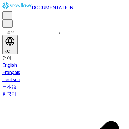
DOCUMENTATION
/
KO
언어
English
Français
Deutsch
日本語
한국어