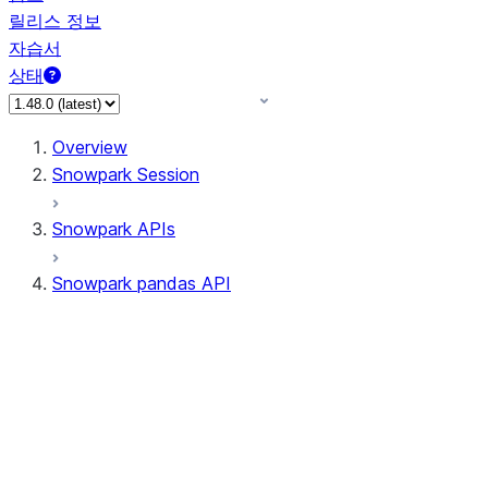
릴리스 정보
자습서
상태
Overview
Snowpark Session
Snowpark APIs
Snowpark pandas API
All supported APIs
Session
Input/Output