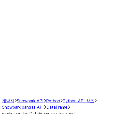
Window
GroupBy
Resampling
Interoperability with third party libraries
Hybrid Execution
NumPy Interoperability
Performance Recommendations
개발자
Snowpark API
Python
Python API 참조
Snowpark pandas API
DataFrame
modin.pandas.DataFrame.pin_backend