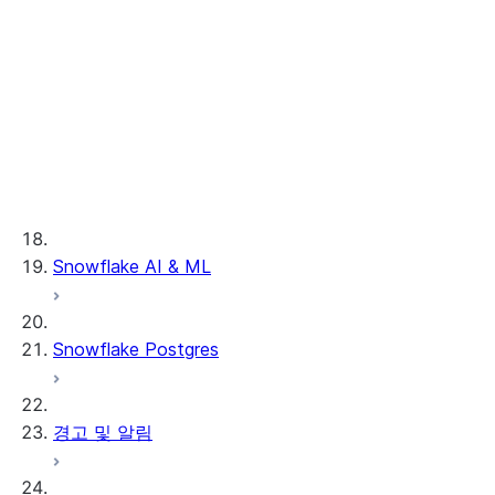
rooms
설치된 오브젝트
View collaboration details
Create a collaboration
공유
Review and join a
시작하기
collaboration
독자 계정
Edit a collaboration
Key concepts & features
개요
Run analysis and activation
Tutorials, samples, and
VPS 및 협업
독자 계정 구성하기
사용 사례
videos
Activating results
독자 계정 관리하기
Understand costs
Create, join, drop clean
VPS 협업 정보
개발자
rooms
Basic analysis
Snowflake AI & ML
VPS 비공개 목록 활성화하기
클라우드 간 자동 복제
Inventory forecasting
VPS 비공개 목록 사용하기
관리자
Custom functions
Lookalike audience
Clean Rooms 개발자 가이
VPS 비공개 목록 제공하기
사용자 지정 SQL 쿼리
modeling
드
Snowflake Postgres
Legacy Clean Rooms UI
Custom templates
머신 러닝
Clean Rooms API 자습서
Enable Clean Rooms UI
차등 개인정보 보호
중첩 및 세분화
공급자 API 참조
사용자 및 액세스 관리하기
Troubleshooting guide
관리되는 계정
공급자 실행 분석
컨슈머 API 참조
데이터 등록하기
UI 개요
경고 및 알림
서드 파티 커넥터
Security scans
Snowpark in clean rooms
사용자 지정 템플릿 참조
기타 관리자 작업
UI 둘러보기
테이블 정책
Clean Room 버전 관리
설치된 오브젝트
UI 단일 계정 자습서
템플릿 체인
Snowflake 인증으로 업데
UI 2개 계정 자습서
클라우드 데이터 커넥터