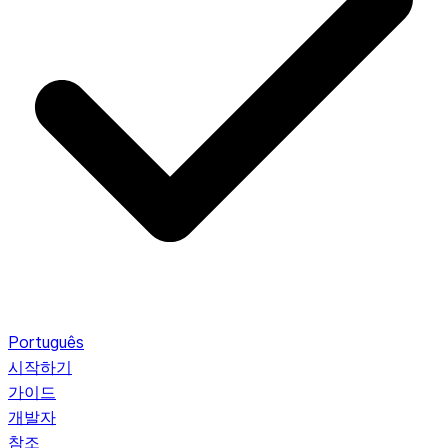
Português
시작하기
가이드
개발자
참조