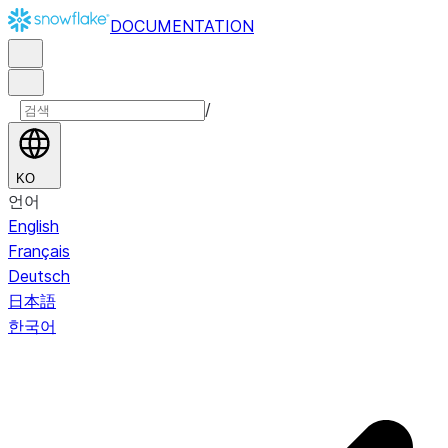
DOCUMENTATION
/
KO
언어
English
Français
Deutsch
日本語
한국어