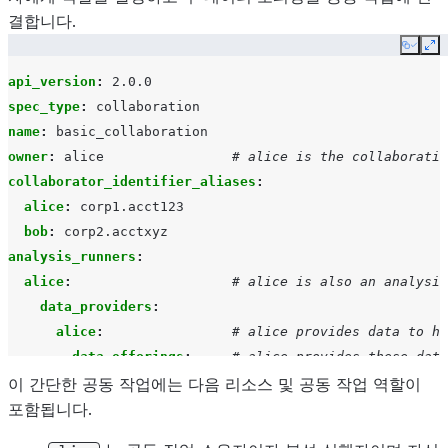
결합니다.
Copy
Ex
api_version
:
2.0.0
spec_type
:
collaboration
name
:
basic_collaboration
owner
:
alice
# alice is the collaboratio
collaborator_identifier_aliases
:
alice
:
corp1.acct123
bob
:
corp2.acctxyz
analysis_runners
:
alice
:
# alice is also an analysis
data_providers
:
alice
:
# alice provides data to he
data_offerings
:
# alice provides these data
이 간단한 공동 작업에는 다음 리소스 및 공동 작업 역할이
-
id
:
alice_data_1
포함됩니다.
-
id
:
alice_data_2
bob
:
# bob provides data to alic