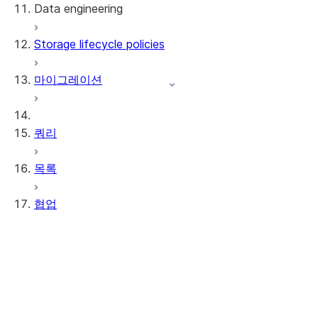
Data engineering
Snowflake Openflow
Storage lifecycle policies
Apache Iceberg™
데이터 로딩
마이그레이션
동적 테이블
Apache Iceberg™ 테이블
Streams and tasks
Snowflake Open Catalog
쿼리
Row timestamps
목록
DCM Projects
협업
Snowflake의 dbt 프로젝트
데이터 언로딩
Data Clean Rooms
정보
시작하기