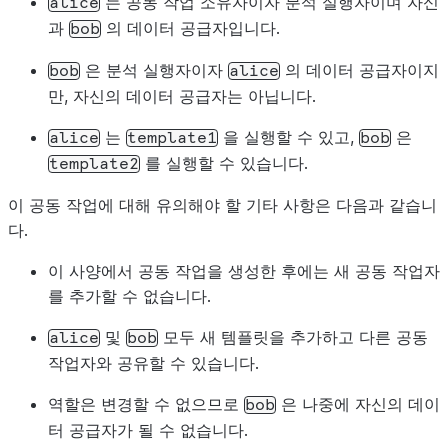
는 공동 작업 소유자이자 분석 실행자이며 자신
alice
data_offerings
:
# bob provides this data to
과
의 데이터 공급자입니다.
bob
-
id
:
bob_data_1
templates
:
# alice can use this templa
은 분석 실행자이자
의 데이터 공급자이지
bob
alice
-
id
:
template1
만, 자신의 데이터 공급자는 아닙니다.
bob
:
# bob is an analysis runner
data_providers
:
# bob can use data from the
는
을 실행할 수 있고,
은
alice
template1
bob
alice
:
를 실행할 수 있습니다.
template2
data_offerings
:
# alice provides the follow
이 공동 작업에 대해 유의해야 할 기타 사항은 다음과 같습니
-
id
:
alice_data_1
다.
templates
:
# bob can use this template
-
id
:
template2
이 사양에서 공동 작업을 생성한 후에는 새 공동 작업자
를 추가할 수 없습니다.
및
모두 새 템플릿을 추가하고 다른 공동
alice
bob
작업자와 공유할 수 있습니다.
역할은 변경할 수 없으므로
은 나중에 자신의 데이
bob
터 공급자가 될 수 없습니다.