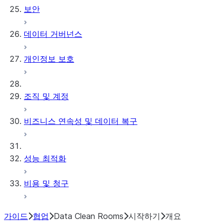
보안
이트하기
Run an analysis in the UI
분석 예약하기
활성화 커넥터
Amazon S3
데이터 거버넌스
ID & 데이터 공급자 커넥터
Azure Blob 저장소
서드 파티 Clean Room 커
Google Cloud
개인정보 보호
넥터
Storage
외부 테이블 문제 해
결하기
조직 및 계정
비즈니스 연속성 및 데이터 복구
성능 최적화
비용 및 청구
가이드
협업
Data Clean Rooms
시작하기
개요