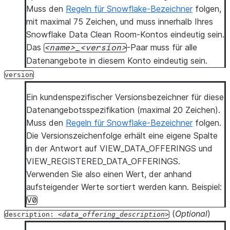
-
<column_name>
# One or more POSSIBLY 
Muss den
Regeln für Snowflake-Bezeichner
folgen,
projection_policies
:
# Optional: Projection 
mit maximal 75 Zeichen, und muss innerhalb Ihres
-
name
:
<fully_qualified_policy_name>
# One or
Snowflake Data Clean Room-Kontos eindeutig sein.
columns
:
# Optional: Columns thi
Das
-Paar muss für alle
name
_
version
-
<column_name>
# One or more POSSIBLY 
Datenangebote in diesem Konto eindeutig sein.
row_access_policy
:
# Optional: Row access 
version
name
:
<fully_qualified_policy_name>
columns
:
# Optional: Columns this 
Ein kundenspezifischer Versionsbezeichner für diese
-
<column_name>
# One or more POSSIBLY RE
Datenangebotsspezifikation (maximal 20 Zeichen).
require_freeform_sql_policy
:
<true_or_false>
# Opt
Muss den
Regeln für Snowflake-Bezeichner
folgen.
Die Versionszeichenfolge erhält eine eigene Spalte
in der Antwort auf VIEW_DATA_OFFERINGS und
VIEW_REGISTERED_DATA_OFFERINGS.
Verwenden Sie also einen Wert, der anhand
aufsteigender Werte sortiert werden kann. Beispiel:
V0
(
Optional
)
description:
data_offering_description