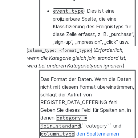
: Dies ist eine
event_type
projizierbare Spalte, die eine
Klassifizierung des Ereignistyps für
diese Zeile erfasst, z. B. „purchase“,
„sign-up“, „impression“, „click“ usw.
(
Erforderlich,
column_type:
<format_type>
wenn die Kategorie gleich join_standard ist;
wird bei anderen Kategorietypen ignoriert
)
Das Format der Daten. Wenn die Daten
nicht mit diesem Format übereinstimmen,
schlägt der Aufruf von
REGISTER_DATA_OFFERING fehl.
Geben Sie dieses Feld für Spalten an, in
denen
category
=
.``category`` und
join_standard
den Spaltennamen
column_type