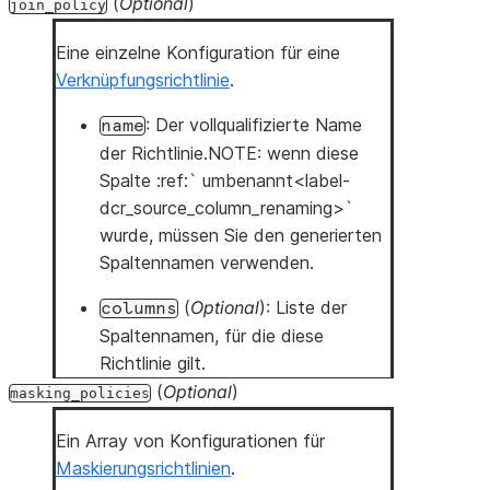
(
Optional
)
join_policy
Eine einzelne Konfiguration für eine
Verknüpfungsrichtlinie
.
: Der vollqualifizierte Name
name
der Richtlinie.NOTE: wenn diese
Spalte :ref:` umbenannt<label-
dcr_source_column_renaming>`
wurde, müssen Sie den generierten
Spaltennamen verwenden.
(
Optional
): Liste der
columns
Spaltennamen, für die diese
Richtlinie gilt.
(
Optional
)
masking_policies
Ein Array von Konfigurationen für
Maskierungsrichtlinien
.