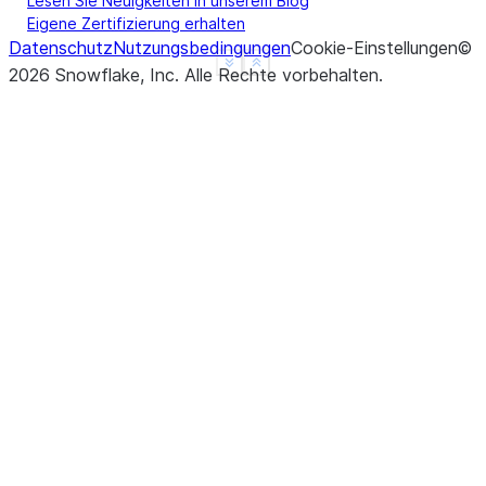
Lesen Sie Neuigkeiten in unserem Blog
Eigene Zertifizierung erhalten
Datenschutz
Nutzungsbedingungen
Cookie-Einstellungen
©
See more
Show less
2026
Snowflake, Inc.
Alle Rechte vorbehalten
.