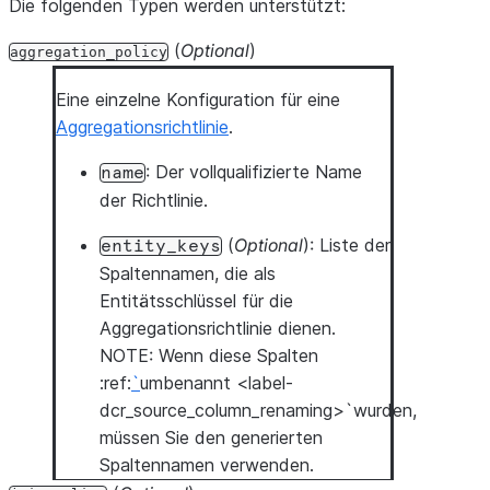
Die folgenden Typen werden unterstützt:
(
Optional
)
aggregation_policy
Eine einzelne Konfiguration für eine
Aggregationsrichtlinie
.
: Der vollqualifizierte Name
name
der Richtlinie.
(
Optional
): Liste der
entity_keys
Spaltennamen, die als
Entitätsschlüssel für die
Aggregationsrichtlinie dienen.
NOTE: Wenn diese Spalten
:ref:
`
umbenannt <label-
dcr_source_column_renaming>`wurden,
müssen Sie den generierten
Spaltennamen verwenden.