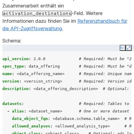
Zusammenarbeit enthält ein
-Feld. Weitere
activation_destinations
Informationen dazu finden Sie im
Referenzhandbuch für
die API-Zugriffsverwaltung
.
Schema:
Copy
Ex
api_version
:
2.0.0
# Required: Must be "2.
spec_type
:
data_offering
# Required: Must be "da
name
:
<data_offering_name>
# Required: Unique name
version
:
<version_string>
# Required: Version ide
description
:
<data_offering_description>
# Optional: D
datasets
:
# Required: Tables to s
-
alias
:
<dataset_name>
# One or more dataset i
data_object_fqn
:
<database.schema.table_name>
# Re
allowed_analyses
:
<allowed_analysis_type>
# Re
object_class
:
<object_class>
# Optional: ads_log